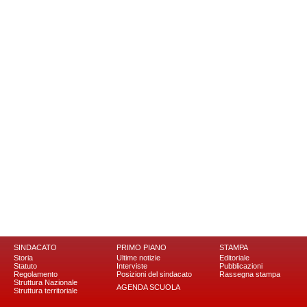
SINDACATO
PRIMO PIANO
STAMPA
Storia
Ultime notizie
Editoriale
Statuto
Interviste
Pubblicazioni
Regolamento
Posizioni del sindacato
Rassegna stampa
Struttura Nazionale
AGENDA SCUOLA
Struttura territoriale