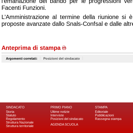
l’emanazione del bando per le progressioni ver
Facenti Funzioni.
L’Amministrazione al termine della riunione si è
proposte avanzate dallo Snals-Confsal e dalle al
Anteprima di stampa
Argomenti correlati:
Posizioni del sindacato
SINDACATO
PRIMO PIANO
STAMPA
Storia
Ultime notizie
Editoriale
Statuto
Interviste
Pubblicazioni
Regolamento
Posizioni del sindacato
Rassegna stampa
Struttura Nazionale
AGENDA SCUOLA
Struttura territoriale