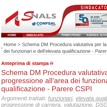
HOME
SINDACATO
PRIMO PIANO
AGENDA SCU
Inserisci parola chiave:
Home
> Schema DM Procedura valutativa per la 
dei funzionari e dell'elevata qualificazione - Par
Anteprima di stampa
Schema DM Procedura valutativa
progressione all'area dei funziona
qualificazione - Parere CSPI
Argomenti trattati:
funzionari
,
elevata qual
progressione di carriera
,
valutazione
,
DSG