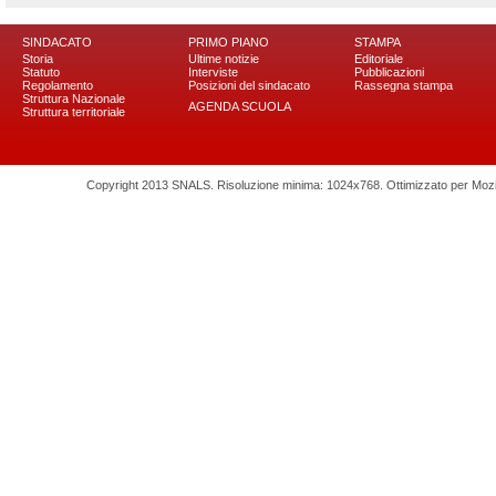
SINDACATO
PRIMO PIANO
STAMPA
Storia
Ultime notizie
Editoriale
Statuto
Interviste
Pubblicazioni
Regolamento
Posizioni del sindacato
Rassegna stampa
Struttura Nazionale
AGENDA SCUOLA
Struttura territoriale
Copyright 2013 SNALS. Risoluzione minima: 1024x768. Ottimizzato per Mozilla