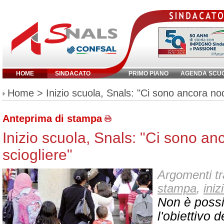
HOME
SINDACATO
PRIMO PIANO
AGENDA SCU
Inserisci parola chiave:
Home
> Inizio scuola, Snals: "Ci sono ancora nod
Anteprima di stampa
Inizio scuola, Snals: "Ci sono an
sciogliere"
Argomenti tr
stampa
,
iniz
Non è possi
l'obiettivo 