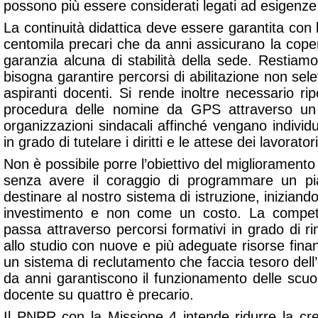
possono più essere considerati legati ad esigenze 
La continuità didattica deve essere garantita con l
centomila precari che da anni assicurano la cope
garanzia alcuna di stabilità della sede. Restiamo
bisogna garantire percorsi di abilitazione non selet
aspiranti docenti. Si rende inoltre necessario r
procedura delle nomine da GPS attraverso un 
organizzazioni sindacali affinché vengano indivi
in grado di tutelare i diritti e le attese dei lavorator
Non è possibile porre l’obiettivo del miglioramento 
senza avere il coraggio di programmare un pi
destinare al nostro sistema di istruzione, inizian
investimento e non come un costo. La competi
passa attraverso percorsi formativi in grado di 
allo studio con nuove e più adeguate risorse fina
un sistema di reclutamento che faccia tesoro dell
da anni garantiscono il funzionamento delle scuo
docente su quattro è precario.
Il PNRR con la Missione 4 intende ridurre la cre