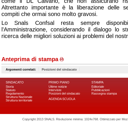
come il DL Caivano, che non assicurano risor
Altrettanto importante è la liberazione delle s
compiti che ormai sono molto gravosi.
Lo Snals Confsal resta sempre disponib
l’Amministrazione, considerando il dialogo lo s
ricerca delle migliori soluzioni ai problemi del nost
Anteprima di stampa
Argomenti correlati:
Posizioni del sindacato
SINDACATO
PRIMO PIANO
STAMPA
Storia
Ultime notizie
Editoriale
Statuto
Interviste
Pubblicazioni
Regolamento
Posizioni del sindacato
Rassegna stampa
Struttura Nazionale
AGENDA SCUOLA
Struttura territoriale
Copyright 2013 SNALS. Risoluzione minima: 1024x768. Ottimizzato per Mozilla