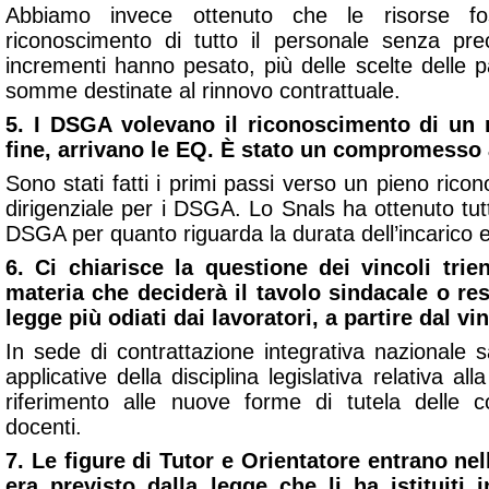
Abbiamo invece ottenuto che le risorse fos
riconoscimento di tutto il personale senza precl
incrementi hanno pesato, più delle scelte delle pa
somme destinate al rinnovo contrattuale.
5. I DSGA volevano il riconoscimento di un r
fine, arrivano le EQ. È stato un compromesso 
Sono stati fatti i primi passi verso un pieno rico
dirigenziale per i DSGA. Lo Snals ha ottenuto tutte
DSGA per quanto riguarda la durata dell’incarico e 
6. Ci chiarisce la questione dei vincoli trie
materia che deciderà il tavolo sindacale o rest
legge più odiati dai lavoratori, a partire dal vi
In sede di contrattazione integrativa nazionale 
applicative della disciplina legislativa relativa all
riferimento alle nuove forme di tutela delle c
docenti.
7. Le figure di Tutor e Orientatore entrano ne
era previsto dalla legge che li ha istituiti