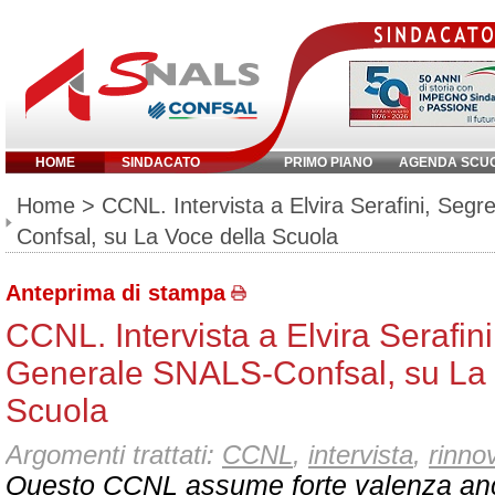
HOME
SINDACATO
PRIMO PIANO
AGENDA SCU
Inserisci parola chiave:
Home
> CCNL. Intervista a Elvira Serafini, Seg
Confsal, su La Voce della Scuola
Anteprima di stampa
CCNL. Intervista a Elvira Serafini
Generale SNALS-Confsal, su La 
Scuola
Argomenti trattati:
CCNL
,
intervista
,
rinno
Questo CCNL assume forte valenza anc