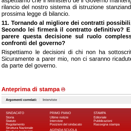
aspettiamo che il Ministero de il Governo mante
rilancio del nostro sistema di istruzione stanzian
prossima legge di bilancio.
11. Tornando al migliore dei contratti possibili
Secondo lei firmerà il contratto definitivo? E
parere questa decisione sul ruolo compless
confronti del governo?
Rispettiamo le decisioni di chi non ha sottoscritt
Sicuramente a parer mio, non ci saranno ricadute
da parte del governo.
Anteprima di stampa
Argomenti correlati:
Interviste
SINDACATO
PRIMO PIANO
STAMPA
Storia
Ultime notizie
Editoriale
Statuto
Interviste
Pubblicazioni
Regolamento
Posizioni del sindacato
Rassegna stampa
Struttura Nazionale
AGENDA SCUOLA