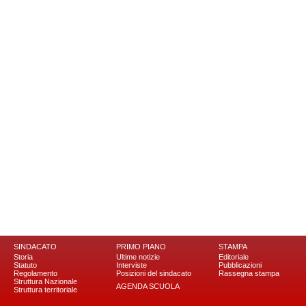
SINDACATO
PRIMO PIANO
STAMPA
Storia
Ultime notizie
Editoriale
Statuto
Interviste
Pubblicazioni
Regolamento
Posizioni del sindacato
Rassegna stampa
Struttura Nazionale
AGENDA SCUOLA
Struttura territoriale