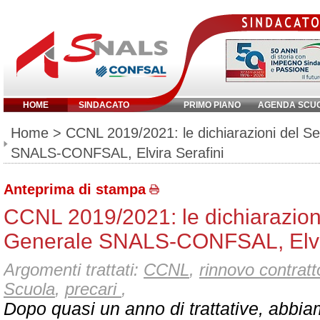
HOME
SINDACATO
PRIMO PIANO
AGENDA SCU
Inserisci parola chiave:
Home
> CCNL 2019/2021: le dichiarazioni del Se
SNALS-CONFSAL, Elvira Serafini
Anteprima di stampa
CCNL 2019/2021: le dichiarazioni
Generale SNALS-CONFSAL, Elvir
Argomenti trattati:
CCNL
,
rinnovo contratt
Scuola
,
precari
,
Dopo quasi un anno di trattative, abbiam