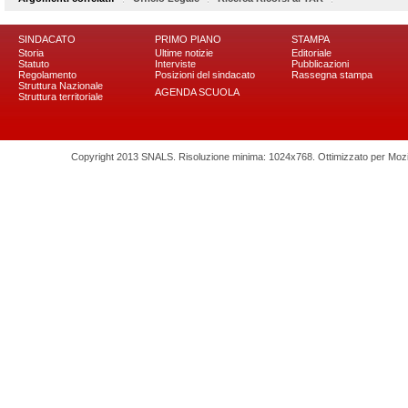
SINDACATO
PRIMO PIANO
STAMPA
Storia
Ultime notizie
Editoriale
Statuto
Interviste
Pubblicazioni
Regolamento
Posizioni del sindacato
Rassegna stampa
Struttura Nazionale
AGENDA SCUOLA
Struttura territoriale
Copyright 2013 SNALS. Risoluzione minima: 1024x768. Ottimizzato per Mozilla