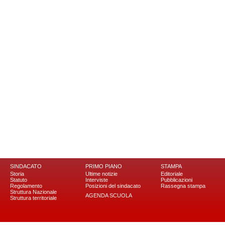
SINDACATO
PRIMO PIANO
STAMPA
Storia
Ultime notizie
Editoriale
Statuto
Interviste
Pubblicazioni
Regolamento
Posizioni del sindacato
Rassegna stampa
Struttura Nazionale
AGENDA SCUOLA
Struttura territoriale