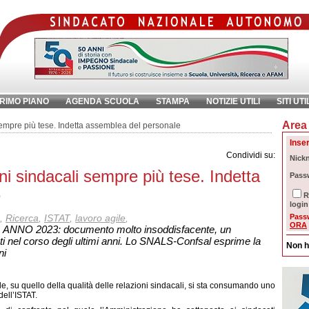
RIMO PIANO
AGENDA SCUOLA
STAMPA
NOTIZIE UTILI
SITI UTI
Area 
chiave:
Ri
sempre più tese. Indetta assemblea del personale
Inser
Condividi su:
Nick
ni sindacali sempre più tese. Indetta
Pass
e
R
login
,
Ricerca
,
ISTAT
,
lavoro agile
,
Pass
ORA
NNO 2023: documento molto insoddisfacente, un
nti nel corso degli ultimi anni. Lo SNALS-Confsal esprime la
Non h
ni
le, su quello della qualità delle relazioni sindacali, si sta consumando uno
dell’ISTAT.