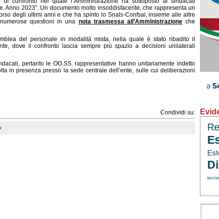
 di confronto nel quale l’Amministrazione ha sottoposto ai sindacati
ile. Anno 2023
”. Un documento molto insoddisfacente, che rappresenta un
corso degli ultimi anni e che ha spinto lo Snals-Confsal, insieme alle altre
su numerose questioni in una
nota trasmessa all’Amministrazione
che
blea del personale in modalità mista, nella quale è stato ribadito il
ente, dove il confronto lascia sempre più spazio a decisioni unilaterali
indacali, pertanto le OO.SS. rappresentative hanno unitariamente indetto
lta in presenza presso la sede centrale dell’ente, sulle cui deliberazioni
Evid
Condividi su:
Re
o
Es
Est
Di
tecni