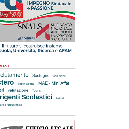
enza
clutamento
Sostegno
selezione
tero
MAE - Min. Affari
destinazione
eri
valutazione
Tecnici
rigenti Scolastici
istituti
ci e professionali