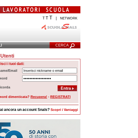
T
T
T
|
NETWORK
LI
CERCA
Utenti
cerca Avanzata
isci i tuoi dati:
name/Email
word
icorda
word dimenticata?
Recupera!
-
REGISTRATI
ai ancora un account Snals?
Scopri i Vantaggi