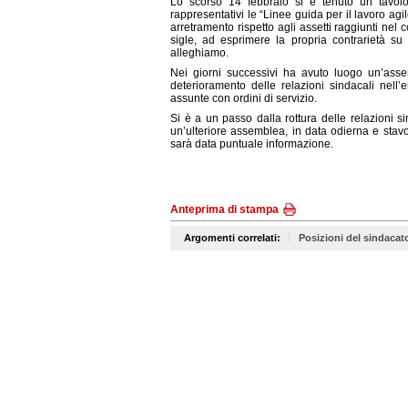
Lo scorso 14 febbraio si è tenuto un tavolo
rappresentativi le “
Linee guida per il lavoro ag
arretramento rispetto agli assetti raggiunti nel 
sigle, ad esprimere la propria contrarietà 
alleghiamo.
Nei giorni successivi ha avuto luogo un’assem
deterioramento delle relazioni sindacali nell’
assunte con ordini di servizio.
Si è a un passo dalla rottura delle relazioni s
un’ulteriore assemblea, in data odierna e stavo
sarà data puntuale informazione.
Anteprima di stampa
Argomenti correlati:
Posizioni del sindacat