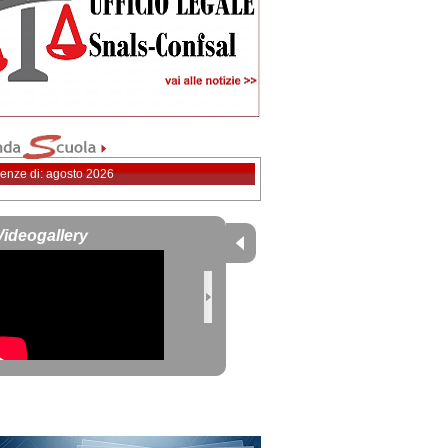
enze di: agosto 2026
Videogallery