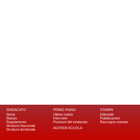
SINDACATO
PRIMO PIANO
STAMPA
Storia
Ultime notizie
Editoriale
Statuto
Interviste
Pubblicazioni
Regolamento
Posizioni del sindacato
Rassegna stampa
Struttura Nazionale
AGENDA SCUOLA
Struttura territoriale