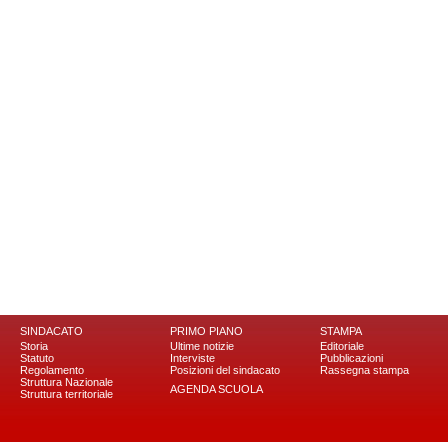
SINDACATO
PRIMO PIANO
STAMPA
Storia
Ultime notizie
Editoriale
Statuto
Interviste
Pubblicazioni
Regolamento
Posizioni del sindacato
Rassegna stampa
Struttura Nazionale
AGENDA SCUOLA
Struttura territoriale