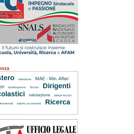
enza
tero
MAE - Min. Affari
selezione
Dirigenti
eri
destinazione
Tecnici
olastici
valutazione
istituti tecnici
Ricerca
fessionali
salario accessorio