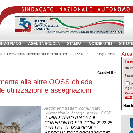
RIMO PIANO
AGENDA SCUOLA
STAMPA
NOTIZIE UTILI
SITI UTI
Area 
chiave:
Ri
e OOSS chiede incontro sul contratto delle utilizzazioni e assegnazioni
Inser
Nick
Condividi su:
Pass
mente alle altre OOSS chiede
R
le utilizzazioni e assegnazioni
login
Pass
ORA
Non h
Argomenti trattati:
comunicato
,
Utilizzazioni e Assegn. provv.
,
CCNI
,
IL MINISTERO RIAPRA IL
CONFRONTO SUL CCNI 2022-25
PER LE UTILIZZAZIONI E
ASSEGNAZIONI PROVVISORIE