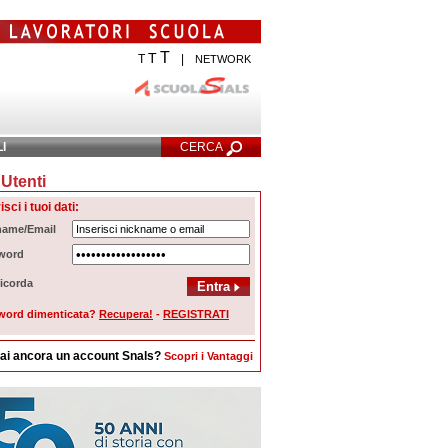
T
T
T
|
NETWORK
LI
CERCA
Utenti
cerca Avanzata
isci i tuoi dati:
name/Email
word
icorda
word dimenticata?
Recupera!
-
REGISTRATI
ai ancora un account Snals?
Scopri i Vantaggi