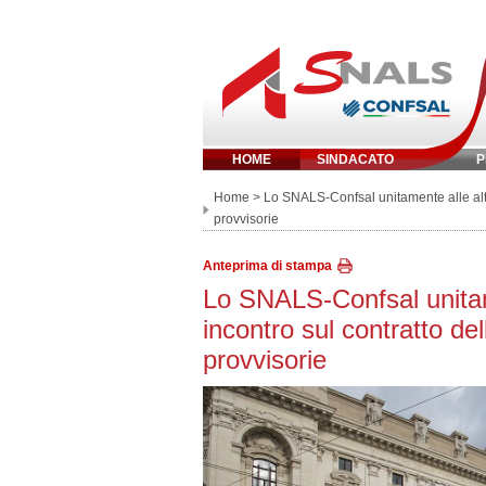
HOME
SINDACATO
P
Inserisci parola 
Home
> Lo SNALS-Confsal unitamente alle altr
provvisorie
Anteprima di stampa
Lo SNALS-Confsal unita
incontro sul contratto del
provvisorie