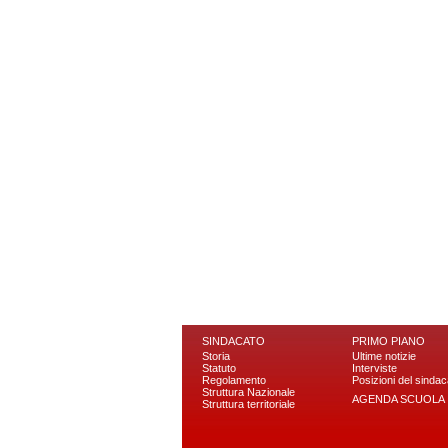
SINDACATO
PRIMO PIANO
Storia
Ultime notizie
Statuto
Interviste
Regolamento
Posizioni del sindac
Struttura Nazionale
AGENDA SCUOLA
Struttura territoriale