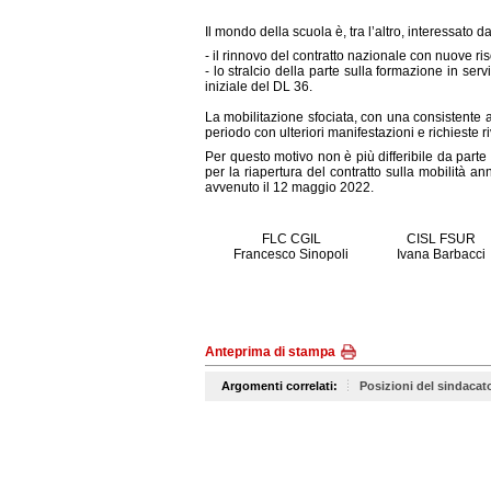
Il mondo della scuola è, tra l’altro, interessato 
- il rinnovo del contratto nazionale con nuove ri
- lo stralcio della parte sulla formazione in ser
iniziale del DL 36.
La mobilitazione sfociata, con una consistente
periodo con ulteriori manifestazioni e richieste r
Per questo motivo non è più differibile da parte
per la riapertura del contratto sulla mobilità an
avvenuto il 12 maggio 2022.
FLC CGIL
CISL FSUR
Francesco Sinopoli
Ivana Barbacci
Anteprima di stampa
Argomenti correlati:
Posizioni del sindacat