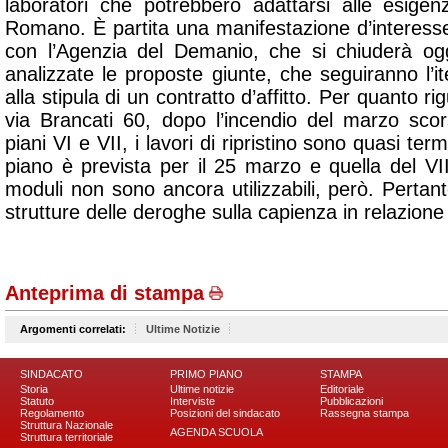
laboratori che potrebbero adattarsi alle esige
Romano. È partita una manifestazione d’interesse
con l’Agenzia del Demanio, che si chiuderà ogg
analizzate le proposte giunte, che seguiranno l’i
alla stipula di un contratto d’affitto. Per quanto 
via Brancati 60, dopo l’incendio del marzo sco
piani VI e VII, i lavori di ripristino sono quasi ter
piano è prevista per il 25 marzo e quella del VII 
moduli non sono ancora utilizzabili, però. Perta
strutture delle deroghe sulla capienza in relazione
Anteprima di stampa
Argomenti correlati:
Ultime Notizie
SINDACATO
PRIMO PIANO
STAMPA
Storia
Ultime notizie
Editoriale
Statuto
Interviste
Pubblicazioni
Regolamento
Posizioni del sindacato
Rassegna stampa
Struttura Nazionale
AGENDA SCUOLA
Struttura territoriale