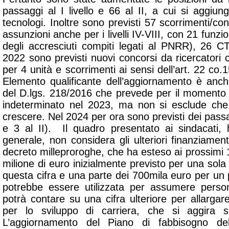
passaggi al I livello e 66 al II, a cui si aggiu
tecnologi. Inoltre sono previsti 57 scorrimenti/conc
assunzioni anche per i livelli IV-VIII, con 21 funzi
degli accresciuti compiti legati al PNRR), 26
2022 sono previsti nuovi concorsi da ricercatori co
per 4 unità e scorrimenti ai sensi dell’art. 22 co.
Elemento qualificante dell’aggiornamento è anche l
del D.lgs. 218/2016 che prevede per il momento
indeterminato nel 2023, ma non si esclude ch
crescere. Nel 2024 per ora sono previsti dei passaggi
e 3 al II). Il quadro presentato ai sindacati, h
generale, non considera gli ulteriori finanziament
decreto milleproroghe, che ha esteso ai prossimi 13
milione di euro inizialmente previsto per una sol
questa cifra e una parte dei 700mila euro per un
potrebbe essere utilizzata per assumere persona
potrà contare su una cifra ulteriore per allargare 
per lo sviluppo di carriera, che si aggira s
L’aggiornamento del Piano di fabbisogno de