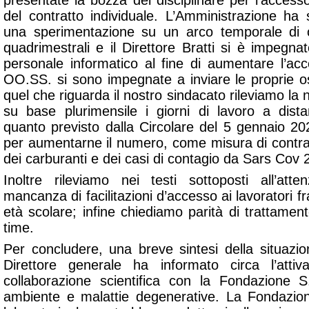
presentate la bozza del disciplinare per l’accesso
del contratto individuale. L’Amministrazione ha 
una sperimentazione su un arco temporale di o
quadrimestrali e il Direttore Bratti si è impegn
personale informatico al fine di aumentare l’acc
OO.SS. si sono impegnate a inviare le proprie os
quel che riguarda il nostro sindacato rileviamo la 
su base plurimensile i giorni di lavoro a dis
quanto previsto dalla Circolare del 5 gennaio 20
per aumentarne il numero, come misura di contras
dei carburanti e dei casi di contagio da Sars Cov 
Inoltre rileviamo nei testi sottoposti all’att
mancanza di facilitazioni d’accesso ai lavoratori fragi
età scolare; infine chiediamo parità di trattamento
time.
Per concludere, una breve sintesi della situazio
Direttore generale ha informato circa l’atti
collaborazione scientifica con la Fondazione 
ambiente e malattie degenerative. La Fondazio