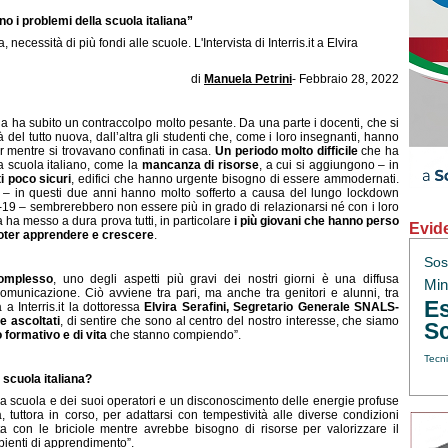
no i problemi della scuola italiana”
necessità di più fondi alle scuole. L'Intervista di Interris.it a Elvira
di
Manuela Petrini
- Febbraio 28, 2022
na ha subito un contraccolpo molto pesante. Da una parte i docenti, che si
 del tutto nuova, dall’altra gli studenti che, come i loro insegnanti, hanno
r mentre si trovavano confinati in casa.
Un periodo molto difficile
che ha
 scuola italiano, come la
mancanza di risorse
, a cui si aggiungono – in
i poco sicuri
, edifici che hanno urgente bisogno di essere ammodernati.
he – in questi due anni hanno molto sofferto a causa del lungo lockdown
d-19 – sembrerebbero non essere più in grado di relazionarsi né con i loro
 ha messo a dura prova tutti, in particolare
i più giovani che hanno perso
Evid
 poter apprendere e crescere
.
Sos
complesso
, uno degli aspetti più gravi dei nostri giorni è una diffusa
Min.
 comunicazione. Ciò avviene tra pari, ma anche tra genitori e alunni, tra
Es
 a Interris.it la dottoressa
Elvira Serafini, Segretario Generale SNALS-
e ascoltati
, di sentire che sono al centro del nostro interesse, che siamo
Sc
formativo e di vita
che stanno compiendo”.
Tecni
a scuola italiana?
la scuola e dei suoi operatori e un disconoscimento delle energie profuse
tuttora in corso, per adattarsi con tempestività alle diverse condizioni
ta con le briciole mentre avrebbe bisogno di risorse per valorizzare il
mbienti di apprendimento”.