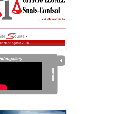
enze di: agosto 2026
Videogallery