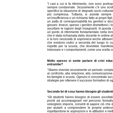
“I casi a cui si fa riferimento, non sono purtro
sempre condannate. Sicuramente c’è uno scolla
specifico la situazione di degrado socio cultural
più complessa. Tuttavia, si assiste sempre
un’insufficienza o un richiamo fatto ai propri fi
un patto di corresponsabilità tra genitori e do
giovani. Invece, spesso i genitori dismettono i 
ascoltare le ragioni degli insegnanti. In questa 
un punto di riferimento fondamentale nella loro
che è stata richiamata dalla docente in ordine al
e la loro necessità di esprimersi anche attrave
che esistono codici a seconda del luogo in cui 
rispetto per la scuola, che dovrebbe manifest
indossare e i comportamenti, come una scelta 
Molto spesso si sente parlare di crisi educ
entrambe?
“Stiamo vivendo sicuramente un periodo complesso
al confronto, alla relazione, alla comunicazione.
tra famiglie e scuola. Ognuno è concentrato sul p
strategie per ottenere il successo formativo di og
Secondo lei di cosa hanno bisogno gli studenti
“Gli studenti hanno bisogno di essere ascoltati
pronti ad accompagnarli nel percorso formativo
volerglielo imporre, convinti di sapere ciò che è
per aiutarli a comprendere le proprie potenz
rispettandone le aspirazioni e le attitudini e me