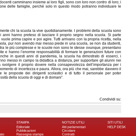
 docenti camminano insieme ai loro figli, sono con loro non contro di loro; i
ione delle famiglie, perché solo in questo modo potranno individuare le
ente chi la scuola la vive quotidianamente. I problemi della scuola sono
gli anni hanno preteso di lasciare il proprio segno nella scuola. Si parte
uole prima capire e poi agire. Tutti arrivano con la propria ricetta, nella
uola, pur non avendo mai messo piede in una scuola, se non da studenti,
 è tra le più complesse e le scuole non sono le stesse ovunque, presentano
ite e hanno l’enorme responsabilità di formare le generazioni future con
anche in questi anni di pandemia, la scuola ha dimostrato di esserci, i
anno messo in campo la didattica a distanza, per supportare gli alunni nei
a svolgere il proprio dovere nella consapevolezza dell’importanza per i
momento di incertezza e paura. Allora, ora più che mai, sarebbe davvero il
le proposte dei dirigenti scolastici e di tutto il personale per poter
sità della scuola di oggi e di domani”.
Condividi su:
STAMPA
NOTIZIE UTILI
SITI UTILI
Editoriale
Atti parlamentari
HELP DESK
Pubblicazioni
Circolare
ato
Rassegna stampa
Contratti