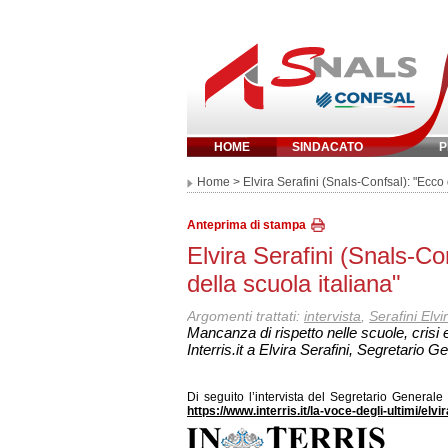
HOME
SINDACATO
P
Inserisci parola 
Home
> Elvira Serafini (Snals-Confsal): "Ecco 
Anteprima di stampa
Elvira Serafini (Snals-Co
della scuola italiana"
Argomenti trattati:
intervista
,
Serafini Elvi
Mancanza di rispetto nelle scuole, crisi
Interris.it a Elvira Serafini, Segretari
Di seguito l’intervista del Segretario Generale
https://www.interris.it/la-voce-degli-ultimi/elv