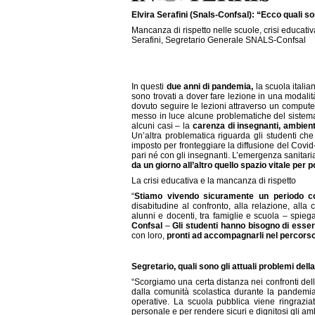
Elvira Serafini (Snals-Confsal): “Ecco quali so
Mancanza di rispetto nelle scuole, crisi educativa, 
Serafini, Segretario Generale SNALS-Confsal
In questi
due anni di pandemia,
la scuola italia
sono trovati a dover fare lezione in una modalità
dovuto seguire le lezioni attraverso un compute
messo in luce alcune problematiche del sistema
alcuni casi – la
carenza di insegnanti,
ambient
Un’altra problematica riguarda gli studenti c
imposto per fronteggiare la diffusione del Covi
pari né con gli insegnanti. L’emergenza sanitaria
da un giorno all’altro quello spazio vitale per
La crisi educativa e la mancanza di rispetto
“
Stiamo vivendo sicuramente un periodo 
disabitudine al confronto, alla relazione, alla
alunni e docenti, tra famiglie e scuola – spiega
Confsal
–
Gli studenti hanno bisogno di esser
con loro,
pronti ad accompagnarli nel percorso 
Segretario, quali sono gli attuali problemi dell
“Scorgiamo una certa distanza nei confronti del
dalla comunità scolastica durante la pandemia, 
operative. La scuola pubblica viene ringrazia
personale e per rendere sicuri e dignitosi gli a