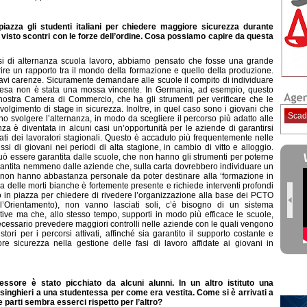
piazza gli studenti italiani per chiedere maggiore sicurezza durante
visto scontri con le forze dell’ordine. Cosa possiamo capire da questa
orsi di alternanza scuola lavoro, abbiamo pensato che fosse una grande
rire un rapporto tra il mondo della formazione e quello della produzione.
gravi carenze. Sicuramente demandare alle scuole il compito di individuare
presa non è stata una mossa vincente. In Germania, ad esempio, questo
 nostra Camera di Commercio, che ha gli strumenti per verificare che le
volgimento di stage in sicurezza. Inoltre, in quel caso sono i giovani che
Scad
o svolgere l’alternanza, in modo da scegliere il percorso più adatto alle
nanza è diventata in alcuni casi un’opportunità per le aziende di garantirsi
ti dei lavoratori stagionali. Questo è accaduto più frequentemente nelle
ssi di giovani nei periodi di alta stagione, in cambio di vitto e alloggio.
 può essere garantita dalle scuole, che non hanno gli strumenti per poterne
rantita nemmeno dalle aziende che, sulla carta dovrebbero individuare un
sso non hanno abbastanza personale da poter destinare alla ‘formazione in
ema delle morti bianche è fortemente presente e richiede interventi profondi
no in piazza per chiedere di rivedere l’organizzazione alla base dei PCTO
’Orientamento), non vanno lasciati soli, c’è bisogno di un sistema
ive ma che, allo stesso tempo, supporti in modo più efficace le scuole,
 necessario prevedere maggiori controlli nelle aziende con le quali vengono
ori per i percorsi attivati, affinché sia garantito il supporto costante e
 sicurezza nella gestione delle fasi di lavoro affidate ai giovani in
essore è stato picchiato da alcuni alunni. In un altro istituto una
singhieri a una studentessa per come era vestita. Come si è arrivati a
arti sembra esserci rispetto per l’altro?