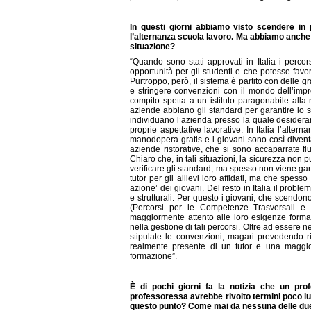
In questi giorni abbiamo visto scendere in 
l’alternanza scuola lavoro. Ma abbiamo anche 
situazione?
“Quando sono stati approvati in Italia i perc
opportunità per gli studenti e che potesse favo
Purtroppo, però, il sistema è partito con delle 
e stringere convenzioni con il mondo dell’im
compito spetta a un istituto paragonabile alla
aziende abbiano gli standard per garantire lo s
individuano l’azienda presso la quale desideran
proprie aspettative lavorative. In Italia l’alter
manodopera gratis e i giovani sono così diventa
aziende ristorative, che si sono accaparrate flu
Chiaro che, in tali situazioni, la sicurezza non
verificare gli standard, ma spesso non viene ga
tutor per gli allievi loro affidati, ma che spe
azione’ dei giovani. Del resto in Italia il probl
e strutturali. Per questo i giovani, che scendo
(Percorsi per le Competenze Trasversali e l
maggiormente attento alle loro esigenze format
nella gestione di tali percorsi. Oltre ad essere
stipulate le convenzioni, magari prevedendo rist
realmente presente di un tutor e una maggiore
formazione”.
È di pochi giorni fa la notizia che un prof
professoressa avrebbe rivolto termini poco lu
questo punto? Come mai da nessuna delle due p