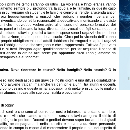
ppo i primi né temo saranno gli ultimi. La violenza e l’intolleranza vanno
mento sempre più profondo tra la scuola e le famiglie, in questo caso
e in cui versano gli studenti e le famiglie coinvolte, rende la vicenda ancor
 più frequentemente a episodi che vedono i genitori ribellarsi per
gli, rivendicando per sé la responsabilità educativa, dimenticando che esiste
centi che li dovrebbe vedere agire all’unisono nel percorso formativo dei
loro panni e indossano la toga, diventando avvocati dei figli senza neppure
situazione, tuttavia, gli unici a farne le spese sono i ragazzi, che perdono
 formazione, quale quello della scuola. Circa poi la vicenda dell’alunna
 proprio abbigliamento, noi adulti dobbiamo interrogarci e capire i ragazzi
rso l’abbigliamento che scelgono e che li rappresenta. Tuttavia è pur vero
ci si trovi. Bisogna agire quotidianamente per far acquisire il senso di
arsi anche in ordine alle scelte più opportune circa l’abbigliamento da
consapevole e autonoma”.
ativa. Dove ricercare le cause? Nella famiglia? Nella scuola? O in
, uno degli aspetti più gravi dei nostri giorni è una diffusa disabitudine
 Ciò avviene tra pari, ma anche tra genitori e alunni, tra alunni e docenti,
roprio destino e questo mina la possibilità di mettere in campo le migliori
ni alunno, in base alle sue potenzialità e peculiarità”.
 di oggi?
, di sentire che sono al centro del nostro interesse, che siamo con loro,
 e di vita che stanno compiendo, senza tuttavia arrogarci il diritto di
 più giusto per loro. Docenti e genitori devono saper toccare i tasti giusti
ialità, accompagnandoli nella crescita e nella maturazione personale,
ttendo in campo la capacità di comprendere il proprio ruolo, nel rispetto di