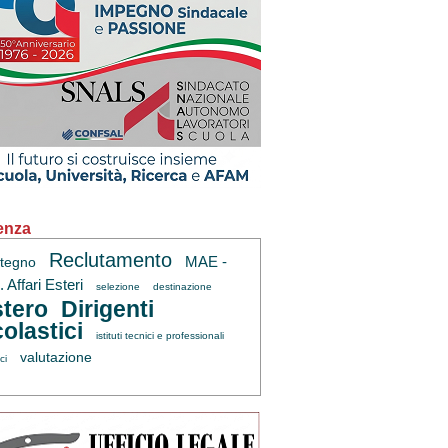
enza
Reclutamento
MAE -
tegno
 Affari Esteri
selezione
destinazione
tero
Dirigenti
olastici
istituti tecnici e professionali
valutazione
ci