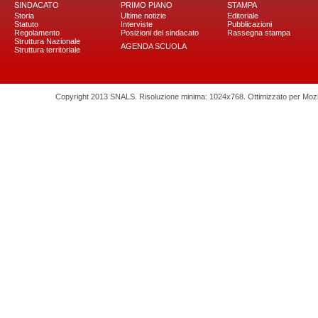
SINDACATO
PRIMO PIANO
STAMPA
Storia
Ultime notizie
Editoriale
Statuto
Interviste
Pubblicazioni
Regolamento
Posizioni del sindacato
Rassegna stampa
Struttura Nazionale
AGENDA SCUOLA
Struttura territoriale
Copyright 2013 SNALS. Risoluzione minima: 1024x768. Ottimizzato per Mozilla