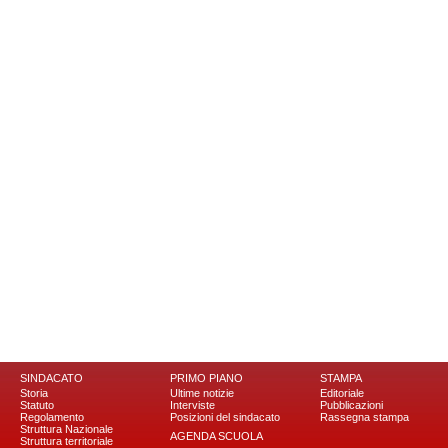
SINDACATO
PRIMO PIANO
STAMPA
Storia
Ultime notizie
Editoriale
Statuto
Interviste
Pubblicazioni
Regolamento
Posizioni del sindacato
Rassegna stampa
Struttura Nazionale
AGENDA SCUOLA
Struttura territoriale