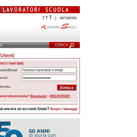
T
T
T
|
NETWORK
LI
CERCA
Utenti
cerca Avanzata
isci i tuoi dati:
name/Email
word
icorda
word dimenticata?
Recupera!
-
REGISTRATI
ai ancora un account Snals?
Scopri i Vantaggi