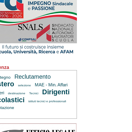
enza
Reclutamento
tegno
tero
MAE - Min. Affari
selezione
Dirigenti
eri
destinazione
Tecnici
olastici
istituti tecnici e professionali
utazione