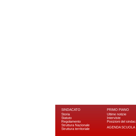
SINDACATO
PRIMO PIANO
Storia
Ultime notizie
Statuto
Interviste
Regolamento
Posizioni del sindac
Struttura Nazionale
AGENDA SCUOLA
Struttura territoriale