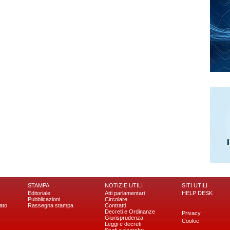
STAMPA
NOTIZIE UTILI
SITI UTILI
Editoriale
Atti parlamentari
HELP DESK
Pubblicazioni
Circolare
ato
Rassegna stampa
Contratti
Decreti e Ordinanze
Privacy
Giurisprudenza
Cookie
Leggi e decreti