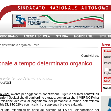
RIMO PIANO
AGENDA SCUOLA
STAMPA
NOTIZIE UTILI
SITI UTI
Area 
chiave:
Ri
o determinato organico Covid
Inser
Condividi su:
Nick
onale a tempo determinato organico
Pass
R
login
ocente
,
tempo determinato td t.d.
,
Pass
ORA
io 2021
Non h
io 2021
, avente per oggetto: “
Autorizzazione urgente dei ratei contrattuali
stituzioni Scolastiche di ogni ordine e grado, comunica che il MEF-NOIPA ha
 emissione dedicata al pagamento del personale a tempo determinato
31 bis DL 34/2020 e con incarichi di supplenza breve e saltuaria.
 dei ratei stipendiali da parte del sistema NOIPA per l’elaborazione del