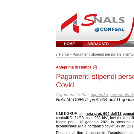
HOME
SINDACATO
P
Inserisci parola 
Home
> Pagamenti stipendi personale a temp
Anteprima di stampa
Pagamenti stipendi pers
Covid
Argomenti trattati:
stipendio
,
personale d
Nota MI-DGRUF prot. 604 dell'11 genna
Il MI-DGRUF, con
nota prot. 604 dell’11 genna
contratti DL34/20 ex.art.231-bis
”, inviata alle I
fissato per il 18 gennaio 2021 la prossima
riconducibile al c.d. “organico covid”, ex art. 2
Pertanto, al fine di consentire l’acquisizione