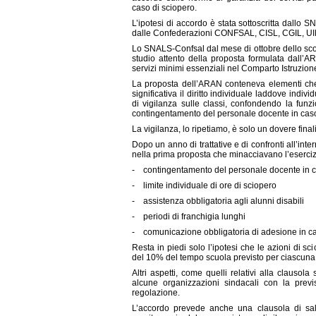
caso di sciopero.
L’ipotesi di accordo è stata sottoscritta da
dalle Confederazioni CONFSAL, CISL, CGIL, U
Lo SNALS-Confsal dal mese di ottobre dello sc
studio attento della proposta formulata dall’
servizi minimi essenziali nel Comparto Istruzion
La proposta dell’ARAN conteneva elementi che
significativa il diritto individuale laddove indi
di vigilanza sulle classi, confondendo la funz
contingentamento del personale docente in caso
La vigilanza, lo ripetiamo, è solo un dovere final
Dopo un anno di trattative e di confronti all’int
nella prima proposta che minacciavano l’esercizio
- contingentamento del personale docente in c
- limite individuale di ore di sciopero
- assistenza obbligatoria agli alunni disabili
- periodi di franchigia lunghi
- comunicazione obbligatoria di adesione in ca
Resta in piedi solo l’ipotesi che le azioni di
del 10% del tempo scuola previsto per ciascuna
Altri aspetti, come quelli relativi alla clausol
alcune organizzazioni sindacali con la previs
regolazione.
L’accordo prevede anche una clausola di salv