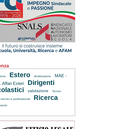
enza
Estero
MAE -
zione
destinazione
Dirigenti
 Affari Esteri
olastici
valutazione
Tecnici
Ricerca
ti tecnici e professionali
ssorio