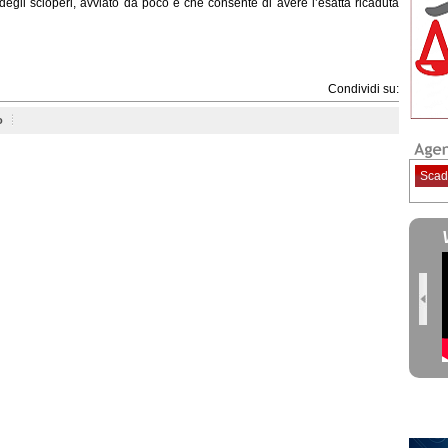
egli scioperi, avviato da poco e che consente di avere l’esatta ricaduta
Condividi su:
o
Scad