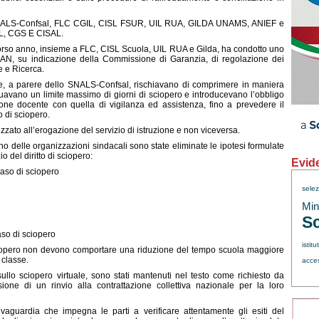
llo SNALS-Confsal, FLC CGIL, CISL FSUR, UIL RUA, GILDA UNAMS, ANIEF e
IL, CGS E CISAL.
orso anno, insieme a FLC, CISL Scuola, UIL RUA e Gilda, ha condotto uno
ARAN, su indicazione della Commissione di Garanzia, di regolazione dei
e e Ricerca.
, a parere dello SNALS-Confsal, rischiavano di comprimere in maniera
viduavano un limite massimo di giorni di sciopero e introducevano l’obbligo
ione docente con quella di vigilanza ed assistenza, fino a prevedere il
 di sciopero.
izzato all’erogazione del servizio di istruzione e non viceversa.
erno delle organizzazioni sindacali sono state eliminate le ipotesi formulate
 del diritto di sciopero:
Evid
aso di sciopero
sele
Min.
Sc
so di sciopero
istitu
 sciopero non devono comportare una riduzione del tempo scuola maggiore
 classe.
acce
a sullo sciopero virtuale, sono stati mantenuti nel testo come richiesto da
ione di un rinvio alla contrattazione collettiva nazionale per la loro
aguardia che impegna le parti a verificare attentamente gli esiti del