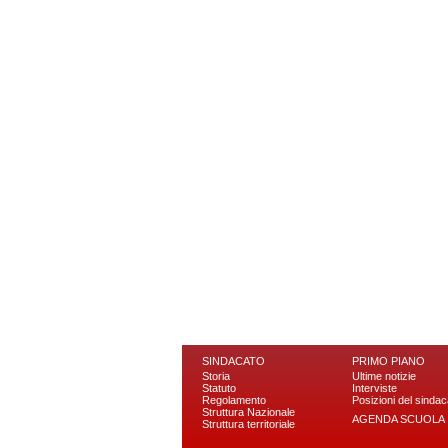
SINDACATO
PRIMO PIANO
Storia
Ultime notizie
Statuto
Interviste
Regolamento
Posizioni del sindac
Struttura Nazionale
AGENDA SCUOLA
Struttura territoriale