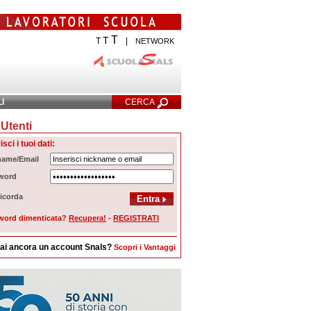
T
T
T
|
NETWORK
LI
CERCA
Utenti
cerca Avanzata
isci i tuoi dati:
name/Email
word
icorda
word dimenticata?
Recupera!
-
REGISTRATI
ai ancora un account Snals?
Scopri i Vantaggi