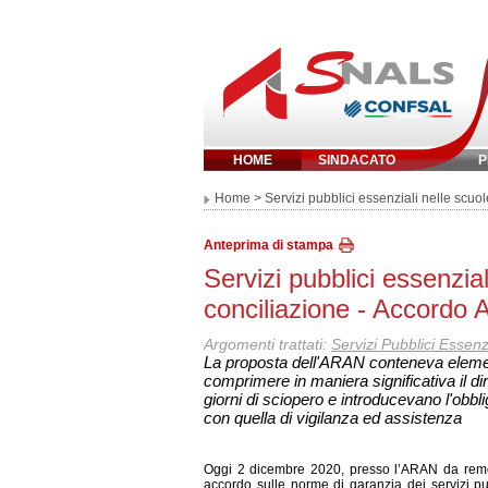
HOME
SINDACATO
P
Inserisci parola 
Home
> Servizi pubblici essenziali nelle scu
Anteprima di stampa
Servizi pubblici essenzia
conciliazione - Accordo
Argomenti trattati:
Servizi Pubblici Essenzi
La proposta dell'ARAN conteneva elemen
comprimere in maniera significativa il di
giorni di sciopero e introducevano l'obbl
con quella di vigilanza ed assistenza
Oggi 2 dicembre 2020, presso l’ARAN da remoto, 
accordo sulle norme di garanzia dei servizi pu