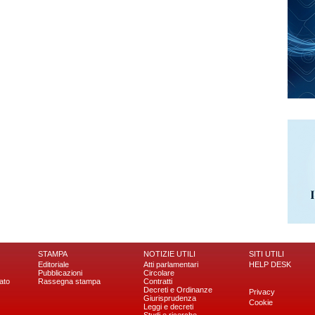
STAMPA
NOTIZIE UTILI
SITI UTILI
Editoriale
Atti parlamentari
HELP DESK
Pubblicazioni
Circolare
ato
Rassegna stampa
Contratti
Decreti e Ordinanze
Privacy
Giurisprudenza
Cookie
Leggi e decreti