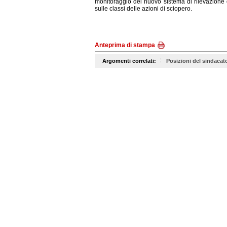
monitoraggio del nuovo sistema di rilevazione d
sulle classi delle azioni di sciopero.
Anteprima di stampa
Argomenti correlati:
Posizioni del sindacat