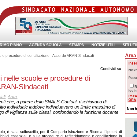
RIMO PIANO
AGENDA SCUOLA
STAMPA
NOTIZIE UTILI
SITI UTI
Area 
chiave:
Ri
ole e procedure di conciliazione - Accordo ARAN-Sindacati
Inser
Condividi su:
Nick
li nelle scuole e procedure di
Pass
 ARAN-Sindacati
R
login
ali
,
Aran
,
Pass
ORA
ti che, a parere dello SNALS-Confsal, rischiavano di
ritto individuale laddove individuavano un limite massimo di
Non h
igo di vigilanza sulle classi, confondendo la funzione docente
è stata sottoscritta, per il Comparto Istruzione e Ricerca, l’ipotesi di
bblici essenziali e sulle procedure di raffreddamento e conciliazione in