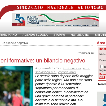
RIMO PIANO
AGENDA SCUOLA
STAMPA
NOTIZIE UTILI
SITI UTI
Area 
chiave:
Ri
e: un bilancio negativo
Inser
Condividi su:
Nick
zioni formative: un bilancio negativo
Pass
R
Argomenti trattati:
inizio lezioni
,
anno
login
scolastico a.s.
,
coronavirus
,
Pass
Le scuole sono riaperte nella maggior
ORA
parte delle regioni. Ma non tutte sono
potute ripartire il 14 settembre,
Non h
soprattutto per mancanza di
condizioni idonee, a cominciare da
una grave carenza di personale
docente e di personale Ata. Dal
ministero sono arrivati dati