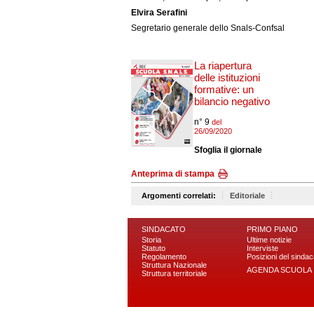
Elvira Serafini
Segretario generale dello Snals-Confsal
La riapertura
delle istituzioni
formative: un
bilancio negativo
n° 9
del
26/09/2020
Sfoglia il giornale
Anteprima di stampa
Argomenti correlati:
Editoriale
SINDACATO
PRIMO PIANO
Storia
Ultime notizie
Statuto
Interviste
Regolamento
Posizioni del sindac
Struttura Nazionale
AGENDA SCUOLA
Struttura territoriale