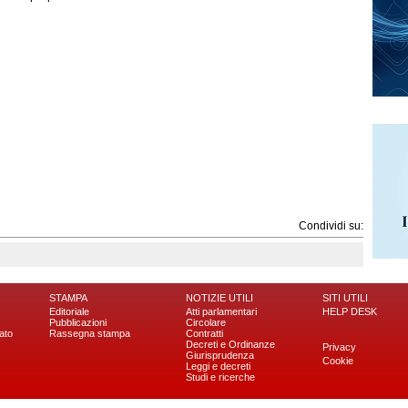
Condividi su:
STAMPA
NOTIZIE UTILI
SITI UTILI
Editoriale
Atti parlamentari
HELP DESK
Pubblicazioni
Circolare
ato
Rassegna stampa
Contratti
Decreti e Ordinanze
Privacy
Giurisprudenza
Cookie
Leggi e decreti
Studi e ricerche