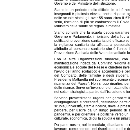
Governo e del Ministero dell’istruzione.
Siamo in un periodo molto difficile, in cui è nec
insegnanti è piuttosto elevata anche rispetto ag
nelle scuole statali gli over 55 sono circa il
seria, rischiano di più se contraessero il Covid-
Ministero della salute ne regola la materia.
Siamo convinti che la scuola debba garantire 
Governo e Parlamento, il ripristino della figur
politica di prevenzione sanitaria, più efficace s
la vigilanza sanitaria sia affidata a persona
attribuito al personale sanitario che è l’unico
Prevenzione Sanitaria delle Aziende sanitarie lo
Con le altre Organizzazioni sindacali, con st
manifestazione indetta dal Comitato “Priorità all
economica e sociale del Paese e chiedere inve
l’avvio dell’anno scolastico e accademico e per e
del Comparto, delle famiglie e degli studenti, 
Presidente Mattarella nel suo recente discorso d
ripartenza del Paese”. Non si può ripartire, però
delle risorse. Serve un’inversione di rotta nelle 
nei settori strategici, a partire dall’istruzione e
Servono provvedimenti urgenti per garantire il 
disuguaglianze e precarietà, destinando parte c
scuola, università, afam e ricerca, dove le pro
perdere, per uscire da un lungo periodo di s
pandemia, e per orientare le politiche verso un
culturale, economica, di cui la scuola è un pilas
Da parte nostra, nell’immediato, ribadiamo la ri
lavorare, come sempre, nel rispetto dei ruoli e d