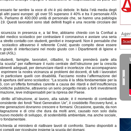
essario far sentire la voce di chi è più debole. In Italia l’età media degli
li altri paesi europei: gli over 55 superano il 40% e tra il personale ATA
 57%. Parliamo di 400.000 unità di personale che, se hanno una patologia
19. Questi lavoratori sono stati definiti fragili e una recente circolare del
sicurezza in presenza e, a tal fine, abbiamo chiesto con la Confsal a
a del medico scolastico per contrastare il coronavirus e avviare una seria
e a stretto contatto con studenti, genitori e insegnanti. Non è pensabile che
Scad
le scolastico attraverso il referente Covid; questo compito deve essere
 in grado di interfacciarsi nel modo giusto con i Dipartimenti di Igiene e
cali (ASL).
udenti, famiglie, lavoratori, cittadini, lo Snals prenderà parte alla
a scuola” per riaffermare il ruolo centrale dell’istruzione per la crescita
stimenti adeguati, per denunciare ritardi e incertezze che accompagnano
sprimere la nostra vicinanza ai problemi dei docenti, di tutti i lavoratori
in particolare quelli con disabilità. Facciamo nostra l’affermazione del
i apertura dell’anno scolastico: “La scuola è la sfida fondamentale per la
, con un’offerta formativa carente a causa dei ritardi e dell’insufficienza
politiche pubbliche, attraverso un serio progetto mirato a forti investimenti
 formazione, leve indispensabili per la ripresa del Paese.
diritto all’istruzione, al lavoro, alla salute; è il momento di combattere
onsistente dei fondi “Next Generation Ue”, il cosiddetto Recovery fund, a
ssime generazioni dovranno crescere e formarsi. Occasione, questa, da non
tagnazione e di crisi che dura da molti anni, causato non solo dalla
 nuovo modello di sviluppo, di sostenibilità ambientale, ma anche sociale,
tro fondamentale.
chiesta al ministero di riattivare tavoli di confronto. Siamo disponibili a
ei compiti per ricostruire insieme la scuola del domani.