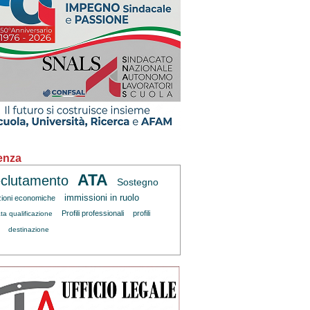
enza
ATA
clutamento
Sostegno
immissioni in ruolo
zioni economiche
Profili professionali
profili
ta qualificazione
destinazione