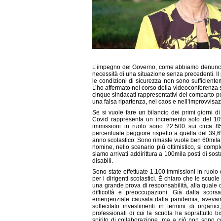
L’impegno del Governo, come abbiamo denunciato p
necessità di una situazione senza precedenti. Il 
le condizioni di sicurezza non sono sufficienteme
L’ho affermato nel corso della videoconferenza st
cinque sindacati rappresentativi del comparto per 
una falsa ripartenza, nel caos e nell’improvvisa
Se si vuole fare un bilancio dei primi giorni d
Covid rappresenta un incremento solo del 10% 
immissioni in ruolo sono 22.500 sui circa 8
percentuale peggiore rispetto a quella del 39,
anno scolastico. Sono rimaste vuote ben 60mila c
nomine, nello scenario più ottimistico, si comp
siamo arrivati addirittura a 100mila posti di so
disabili.
Sono state effettuate 1.100 immissioni in ruol
per i dirigenti scolastici. È chiaro che le scu
una grande prova di responsabilità, alla quale c
difficoltà e preoccupazioni. Già dalla scor
emergenziale causata dalla pandemia, avevamo i
sollecitato investimenti in termini di organici
professionali di cui la scuola ha soprattutto b
spirito di collaborazione, ma a ciò non sono 