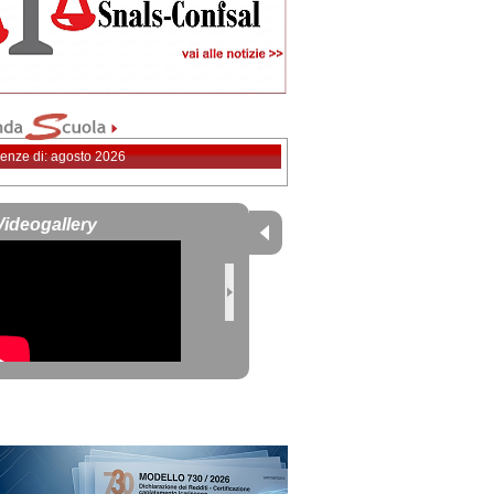
enze di: agosto 2026
Videogallery