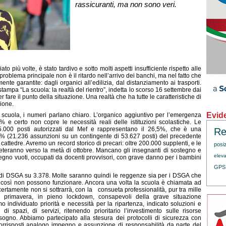
rassicuranti, ma non sono veri.
iù volte, è stato tardivo e sotto molti aspetti insufficiente rispetto alle
problema principale non è il ritardo nell’arrivo dei banchi, ma nel fatto che
nte garantite: dagli organici all’edilizia, dal distanziamento ai trasporti.
ampa “La scuola: la realtà del rientro”, indetta lo scorso 16 settembre dai
fare il punto della situazione. Una realtà che ha tutte le caratteristiche di
zione.
Evid
i scuola, i numeri parlano chiaro. L’organico aggiuntivo per l’emergenza
e certo non copre le necessità reali delle istituzioni scolastiche. Le
5.000 posti autorizzati dal Mef e rappresentano il 26,5%, che è una
Re
6% (21.236 assunzioni su un contingente di 53.627 posti) del precedente
attedre. Avremo un record storico di precari: oltre 200.000 supplenti, e le
posi
leteranno verso la metà di ottobre. Mancano gli insegnanti di sostegno e
eleva
stegno vuoti, occupati da docenti provvisori, con grave danno per i bambini
GPS
o di DSGA su 3.378. Molte saranno quindi le reggenze sia per i DSGA che
ole così non possono funzionare. Ancora una volta la scuola è chiamata ad
ertamente non si sottrarrà, con la consueta professionalità, pur tra mille
sa primavera, in pieno lockdown, consapevoli della grave situazione
ndividuato priorità e necessità per la ripartenza, indicato soluzioni e
, di spazi, di servizi, ritenendo prioritario l’investimento sulle risorse
isogno. Abbiamo partecipato alla stesura dei protocolli di sicurezza con
corrisposti analogo impegno e assunzione di responsabilità da parte del