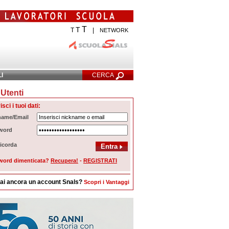
T
T
T
|
NETWORK
LI
CERCA
Utenti
cerca Avanzata
isci i tuoi dati:
name/Email
word
icorda
word dimenticata?
Recupera!
-
REGISTRATI
ai ancora un account Snals?
Scopri i Vantaggi