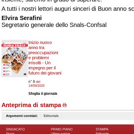
A tutti i nostri lettori auguri sinceri di Buon anno 
Elvira Serafini
Segretario generale dello Snals-Confsal
Inizio nuovo
anno tra
preoccupazioni
e problemi
irrisolti - Un
impegno per il
futuro dei giovani
n° 8
del
14/09/2020
Sfoglia il giornale
Anteprima di stampa
Argomenti correlati:
Editoriale
SINDACATO
PRIMO PIANO
STAMPA
Storia
Ultime notizie
Editoriale