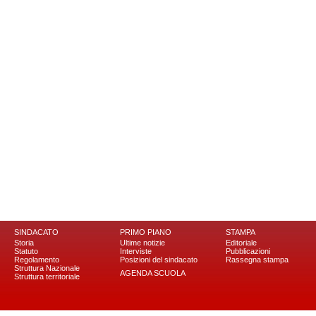
SINDACATO
PRIMO PIANO
STAMPA
Storia
Ultime notizie
Editoriale
Statuto
Interviste
Pubblicazioni
Regolamento
Posizioni del sindacato
Rassegna stampa
Struttura Nazionale
AGENDA SCUOLA
Struttura territoriale