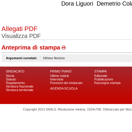
Dora Liguori Demetrio Col
Allegati PDF
Visualizza PDF
Anteprima di stampa
Argomenti correlati:
Ultime Notizie
SINDACATO
PRIMO PIANO
STAMPA
Storia
Ultime notizie
Editoriale
Statuto
Interviste
Pubblicazioni
Regolamento
Posizioni del sindacato
Rassegna stampa
Struttura Nazionale
AGENDA SCUOLA
Struttura territoriale
Copyright 2013 SNALS. Risoluzione minima: 1024x768. Ottimizzato per Mozilla