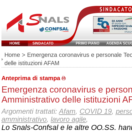
HOME
SINDACATO
PRIMO PIANO
AGENDA SCU
Inserisci parola chiave:
Home
> Emergenza coronavirus e personale Tec
delle istituzioni AFAM
Anteprima di stampa
Emergenza coronavirus e person
Amministrativo delle istituzioni 
Argomenti trattati:
Afam
,
COVID 19
,
perso
amministrativo
,
lavoro agile
,
Lo Snals-Confsal e le altre OO.SS. hann