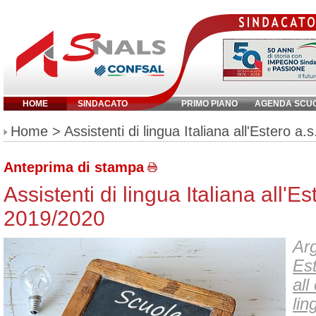
HOME
SINDACATO
PRIMO PIANO
AGENDA SCU
Inserisci parola chiave:
Home
> Assistenti di lingua Italiana all'Estero a
Anteprima di stampa
Assistenti di lingua Italiana all'Es
2019/2020
Arg
Es
all
lin