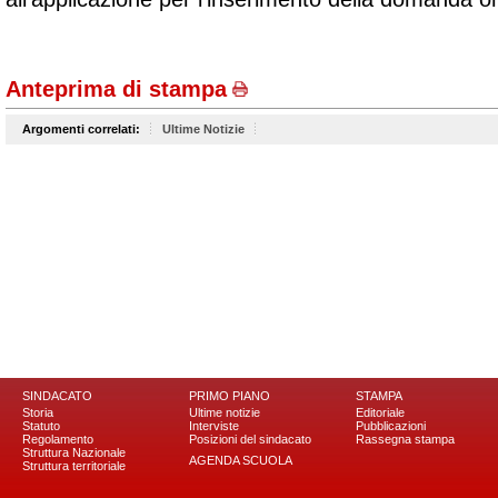
Anteprima di stampa
Argomenti correlati:
Ultime Notizie
SINDACATO
PRIMO PIANO
STAMPA
Storia
Ultime notizie
Editoriale
Statuto
Interviste
Pubblicazioni
Regolamento
Posizioni del sindacato
Rassegna stampa
Struttura Nazionale
AGENDA SCUOLA
Struttura territoriale