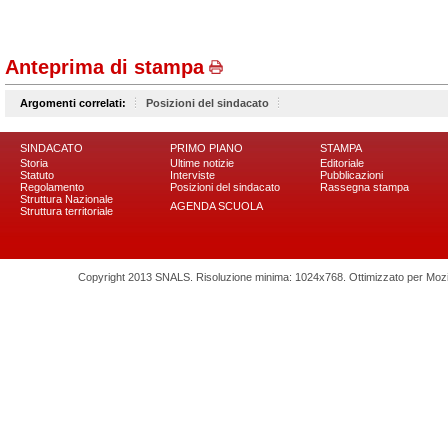
Anteprima di stampa
Argomenti correlati:
Posizioni del sindacato
SINDACATO
PRIMO PIANO
STAMPA
Storia
Ultime notizie
Editoriale
Statuto
Interviste
Pubblicazioni
Regolamento
Posizioni del sindacato
Rassegna stampa
Struttura Nazionale
AGENDA SCUOLA
Struttura territoriale
Copyright 2013 SNALS. Risoluzione minima: 1024x768. Ottimizzato per Mozilla