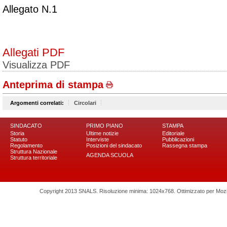
Allegato N.1
Allegati PDF
Visualizza PDF
Anteprima di stampa
Argomenti correlati:
Circolari
SINDACATO
PRIMO PIANO
STAMPA
Storia
Ultime notizie
Editoriale
Statuto
Interviste
Pubblicazioni
Regolamento
Posizioni del sindacato
Rassegna stampa
Struttura Nazionale
AGENDA SCUOLA
Struttura territoriale
Copyright 2013 SNALS. Risoluzione minima: 1024x768. Ottimizzato per Mozilla