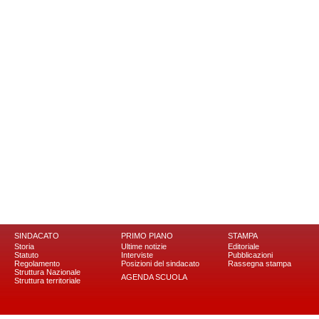
SINDACATO
PRIMO PIANO
STAMPA
Storia
Ultime notizie
Editoriale
Statuto
Interviste
Pubblicazioni
Regolamento
Posizioni del sindacato
Rassegna stampa
Struttura Nazionale
AGENDA SCUOLA
Struttura territoriale