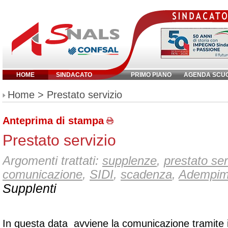
HOME
SINDACATO
PRIMO PIANO
AGENDA SCU
Inserisci parola chiave:
Home
> Prestato servizio
Anteprima di stampa
Prestato servizio
Argomenti trattati:
supplenze
,
prestato ser
comunicazione
,
SIDI
,
scadenza
,
Adempime
Supplenti
In questa data avviene la comunicazione tramite i