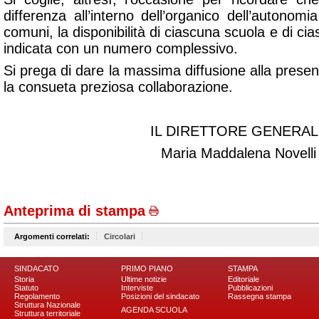
differenza all’interno dell’organico dell’autonomia
comuni, la disponibilità di ciascuna scuola e di c
indicata con un numero complessivo.
Si prega di dare la massima diffusione alla present
la consueta preziosa collaborazione.
IL DIRETTORE GENERAL
Maria Maddalena Novelli
Anteprima di stampa
Argomenti correlati:
Circolari
SINDACATO
PRIMO PIANO
STAMPA
Storia
Ultime notizie
Editoriale
Statuto
Interviste
Pubblicazioni
Regolamento
Posizioni del sindacato
Rassegna stampa
Struttura Nazionale
AGENDA SCUOLA
Struttura territoriale