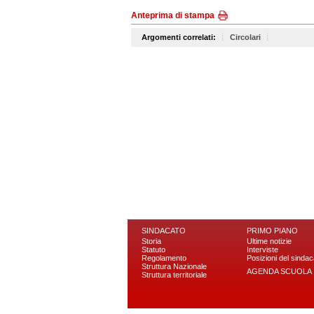
Anteprima di stampa
Argomenti correlati:
Circolari
SINDACATO
PRIMO PIANO
Storia
Ultime notizie
Statuto
Interviste
Regolamento
Posizioni del sindac
Struttura Nazionale
AGENDA SCUOLA
Struttura territoriale