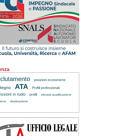
enza
clutamento
posizioni economiche
ATA
tegno
Profili professionali
ssioni in ruolo
profili
elevata qualificazione
zione
destinazione