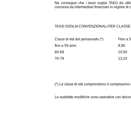
Ne consegue che i tassi soglia TAEG da utiliz
concessi da intermediari finanziari in regime 
TASSI SOGLIA CONVENZIONALI PER CLASSE 
Classi di età del pensionato (*)
Fino a 
fino a 59 anni
8,90
60-69
10,50
70-79
13,10
(*) Le classi di età comprendono il compleanno de
Le suddette modifiche sono operative con decor