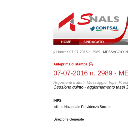
HOME
SINDACATO
P
Inserisci parola 
Home
> 07-07-2016 n. 2989 - MESSAGGIO I
Anteprima di stampa
07-07-2016 n. 2989 -
Argomenti trattati:
Messaggio
,
Inps
,
Prest
Cessione quinto - aggiornamento tassi 3
INPS
Istituto Nazionale Previdenza Sociale
Direzione Generale