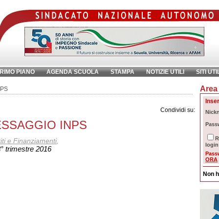
RIMO PIANO
AGENDA SCUOLA
STAMPA
NOTIZIE UTILI
SITI UTI
Area 
chiave:
Ri
NPS
Inser
Condividi su:
Nick
 MESSAGGIO INPS
Pass
R
iti e Finanziamenti
,
login
° trimestre 2016
Pass
ORA
Non h