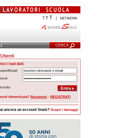
T
T
T
|
NETWORK
LI
CERCA
Utenti
cerca Avanzata
isci i tuoi dati:
name/Email
word
icorda
word dimenticata?
Recupera!
-
REGISTRATI
ai ancora un account Snals?
Scopri i Vantaggi