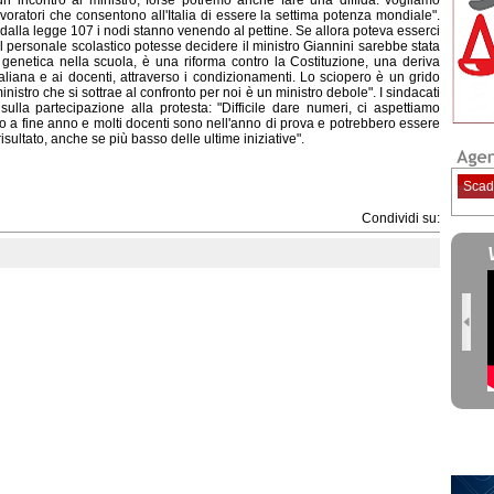
 incontro al ministro, forse potremo anche fare una diffida: vogliamo
voratori che consentono all'Italia di essere la settima potenza mondiale".
dalla legge 107 i nodi stanno venendo al pettine. Se allora poteva esserci
il personale scolastico potesse decidere il ministro Giannini sarebbe stata
genetica nella scuola, è una riforma contro la Costituzione, una deriva
taliana e ai docenti, attraverso i condizionamenti. Lo sciopero è un grido
inistro che si sottrae al confronto per noi è un ministro debole". I sindacati
lla partecipazione alla protesta: "Difficile dare numeri, ci aspettiamo
amo a fine anno e molti docenti sono nell'anno di prova e potrebbero essere
ultato, anche se più basso delle ultime iniziative".
Scad
Condividi su: