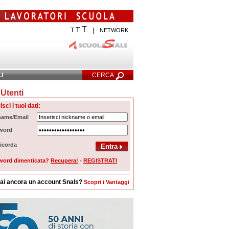
T
T
T
|
NETWORK
LI
CERCA
Utenti
cerca Avanzata
isci i tuoi dati:
name/Email
word
icorda
word dimenticata?
Recupera!
-
REGISTRATI
ai ancora un account Snals?
Scopri i Vantaggi