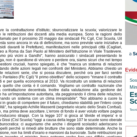
re la contrattazione d'istituto; sburocratizzare la scuola; valorizzare le
re le retribuzioni dei docenti alla media europea. Sono le ragioni dello
amato per il prossimo 20 maggio dai sindacati Flc Cgil, Cisl Scuola, Uil
sta sono ancora in via di definizione, ma sono previste varie iniziative a
sidi davanti le Prefetture), manifestazioni nelle principali città (Cagliari,
teo a Roma da San Paolo al Ministero dell'Istruzione in Viale Trastevere.
mo più vicini a Gandhi", hanno assicurato i sindacati presentando le
unga, non è questione di vincere o perdere ora, siamo sicuri che nel tempo
uestioni cruciali, hanno spiegato, è che "manca un sistema di relazioni
utando delle azioni legali nei confronti del Ministero. Abbiamo chiesto un
Evid
e relazioni serie, che si possa discutere, perché ora per farci sentire
 Pantaleo (Flc Cgil) "il primo obiettivo" dello sciopero "rimane il contratto
Sos
6 e per quella economica al 2010. Va ricostruito un sistema di relazioni
la quello che conta è il comando. Vogliamo un contratto nazionale che
Min.
 contrattazione decentrata. Inoltre dalla valutazione alla gestione del
Es
ha un'impostazione autoritaria, sta peggiorando il clima delle relazioni,
minando un sistema con un clima irrespirabile". "Noi abbiamo a cuore la
Sc
i in grado di competere per il futuro, chiediamo stabilità per l'intero corpo
lità", ha spiegato Achille Massenti (segretario vicario dello Snals Confsal).
Tecni
e, ma prima deve ascoltare. L'errore di fondo è aver voluto voltare pagina
oducono strappi. Con la legge 107 si gioca al 'divide et impera' e si
issi (Cisl Scuola) "oggi a causa della legge 107 le scuole sono oberate
urocratica: ci auguriamo che anche i dirigenti scolastici aderiscano in
pelli perchè si rimedi alle brutture che sono state determinate. Anche la
one, non ha limiti d'orario e mansioni da burocrate. Sulle retribuzioni poi