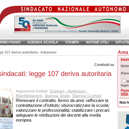
RIMO PIANO
AGENDA SCUOLA
STAMPA
NOTIZIE UTILI
SITI UTI
Area 
chiave:
Ri
gge 107 deriva autoritaria - Askanews
Inser
Condividi su:
Nick
sindacati: legge 107 deriva autoritaria
Pass
R
login
Argomenti trattati:
Scioperi - Agitazioni -
Pass
ORA
Manifestazioni
,
Stampa Snals
,
Stampa Confsal
,
Rinnovare il contratto, fermo da anni; rafforzare la
Non h
contrattazione d'istituto; sburocratizzare la scuola;
valorizzare le professionalità; stabilizzare i precari;
adeguare le retribuzioni dei docenti alla media
europea.