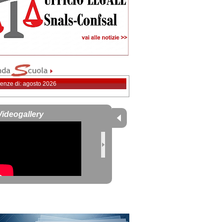
enze di: agosto 2026
Videogallery