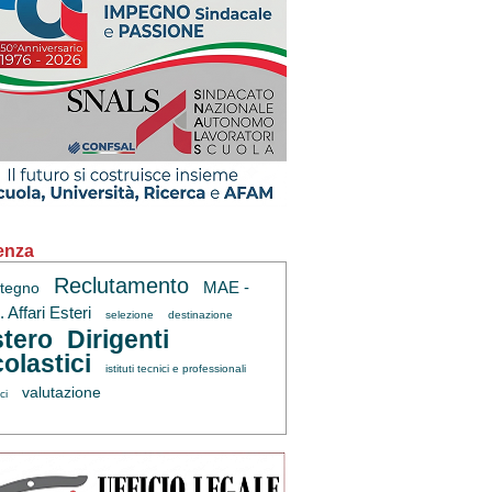
enza
Reclutamento
MAE -
tegno
 Affari Esteri
selezione
destinazione
tero
Dirigenti
olastici
istituti tecnici e professionali
valutazione
ci