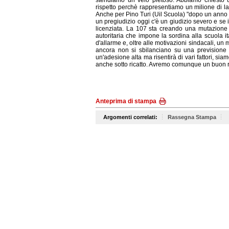
stendiamo un velo pietoso. Abbiamo chiesto un
rispetto perchè rappresentiamo un milione di la
Anche per Pino Turi (Uil Scuola) "dopo un anno 
un pregiudizio oggi c'è un giudizio severo e se 
licenziata. La 107 sta creando una mutazione 
autoritaria che impone la sordina alla scuola i
d'allarme e, oltre alle motivazioni sindacali, un m
ancora non si sbilanciano su una previsione su
un'adesione alta ma risentirà di vari fattori, si
anche sotto ricatto. Avremo comunque un buon ris
Anteprima di stampa
Argomenti correlati:
Rassegna Stampa