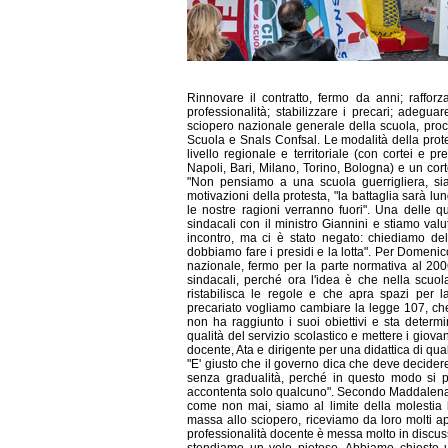
Rinnovare il contratto, fermo da anni; rafforza
professionalità; stabilizzare i precari; adegua
sciopero nazionale generale della scuola, procl
Scuola e Snals Confsal. Le modalità della prote
livello regionale e territoriale (con cortei e pre
Napoli, Bari, Milano, Torino, Bologna) e un cor
"Non pensiamo a una scuola guerrigliera, sia
motivazioni della protesta, "la battaglia sarà l
le nostre ragioni verranno fuori". Una delle q
sindacali con il ministro Giannini e stiamo val
incontro, ma ci è stato negato: chiediamo dell
dobbiamo fare i presidi e la lotta". Per Domenico
nazionale, fermo per la parte normativa al 200
sindacali, perché ora l'idea è che nella scuo
ristabilisca le regole e che apra spazi per la
precariato vogliamo cambiare la legge 107, che 
non ha raggiunto i suoi obiettivi e sta deter
qualità del servizio scolastico e mettere i giovan
docente, Ata e dirigente per una didattica di qua
"E' giusto che il governo dica che deve decider
senza gradualità, perché in questo modo si pr
accontenta solo qualcuno". Secondo Maddalena G
come non mai, siamo al limite della molestia b
massa allo sciopero, riceviamo da loro molti ap
professionalità docente è messa molto in discussi