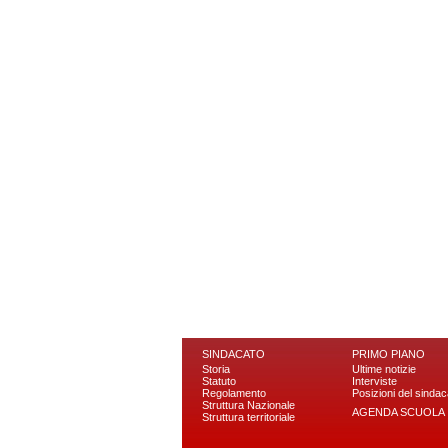
SINDACATO
PRIMO PIANO
Storia
Ultime notizie
Statuto
Interviste
Regolamento
Posizioni del sindac
Struttura Nazionale
AGENDA SCUOLA
Struttura territoriale