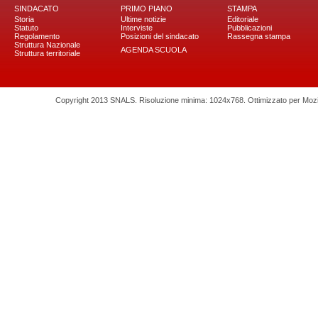
SINDACATO
PRIMO PIANO
STAMPA
Storia
Ultime notizie
Editoriale
Statuto
Interviste
Pubblicazioni
Regolamento
Posizioni del sindacato
Rassegna stampa
Struttura Nazionale
AGENDA SCUOLA
Struttura territoriale
Copyright 2013 SNALS. Risoluzione minima: 1024x768. Ottimizzato per Mozilla