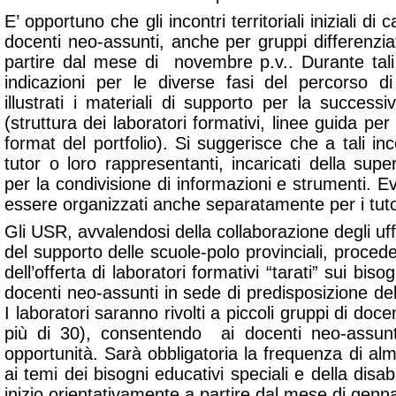
E’ opportuno che gli incontri territoriali iniziali di 
docenti neo-assunti, anche per gruppi differenziat
partire dal mese di novembre p.v.. Durante tali 
indicazioni per le diverse fasi del percorso 
illustrati i materiali di supporto per la successiv
(struttura dei laboratori formativi, linee guida per
format del portfolio). Si suggerisce che a tali inc
tutor o loro rappresentanti, incaricati della supe
per la condivisione di informazioni e strumenti. Ev
essere organizzati anche separatamente per i tuto
Gli USR, avvalendosi della collaborazione degli uffic
del supporto delle scuole-polo provinciali, proced
dell’offerta di laboratori formativi “tarati” sui biso
docenti neo-assunti in sede di predisposizione de
I laboratori saranno rivolti a piccoli gruppi di doc
più di 30), consentendo ai docenti neo-assunt
opportunità. Sarà obbligatoria la frequenza di a
ai temi dei bisogni educativi speciali e della disabi
inizio orientativamente a partire dal mese di genn