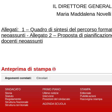
IL DIRETTORE GENERAL
Maria Maddalena Novelli
Allegati: 1 – Quadro di sintesi del percorso format
neoassunti - Allegato 2 – Proposta di pianificazione 
docenti neoassunti
Anteprima di stampa
Argomenti correlati:
Circolari
SINDACATO
PRIMO PIANO
STAMPA
Storia
Ultime notizie
Editoriale
Statuto
Interviste
Pubblicazioni
Regolamento
Posizioni del sindacato
Rassegna stampa
Struttura Nazionale
AGENDA SCUOLA
Struttura territoriale