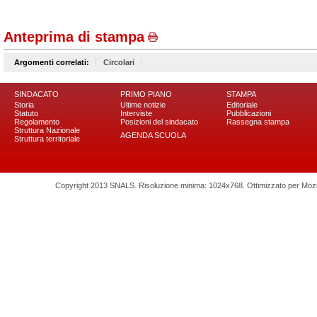
Anteprima di stampa
Argomenti correlati:
Circolari
SINDACATO
PRIMO PIANO
STAMPA
Storia
Ultime notizie
Editoriale
Statuto
Interviste
Pubblicazioni
Regolamento
Posizioni del sindacato
Rassegna stampa
Struttura Nazionale
AGENDA SCUOLA
Struttura territoriale
Copyright 2013 SNALS. Risoluzione minima: 1024x768. Ottimizzato per Mozilla