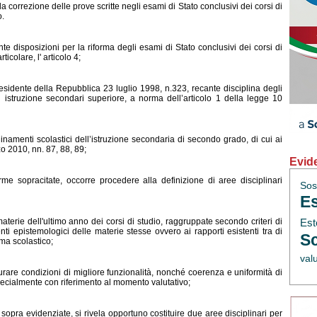
la correzione delle prove scritte negli esami di Stato conclusivi dei corsi di
o.
e disposizioni per la riforma degli esami di Stato conclusivi dei corsi di
icolare, l' articolo 4;
esidente della Repubblica 23 luglio 1998, n.323, recante disciplina degli
i istruzione secondari superiore, a norma dell’articolo 1 della legge 10
amenti scolastici dell’istruzione secondaria di secondo grado, di cui ai
o 2010, nn. 87, 88, 89;
Evid
 sopracitate, occorre procedere alla definizione di aree disciplinari
Sos
Es
rie dell'ultimo anno dei corsi di studio, raggruppate secondo criteri di
Est
menti epistemologici delle materie stesse ovvero ai rapporti esistenti tra di
Sc
ema scolastico;
val
rare condizioni di migliore funzionalità, nonché coerenza e uniformità di
pecialmente con riferimento al momento valutativo;
ra evidenziate, si rivela opportuno costituire due aree disciplinari per