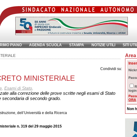
RIMO PIANO
AGENDA SCUOLA
STAMPA
NOTIZIE UTILI
SITI UTI
Area 
chiave:
Ri
STERIALE
Inser
Condividi su:
Nick
DECRETO MINISTERIALE
Pass
R
e
,
Esami di Stato
,
login
izzate alla correzione delle prove scritte negli esami di Stato
Pass
one secondaria di secondo grado.
ORA
Non h
’Istruzione, dell’Università e della Ricerca
isteriale n. 319 del 29 maggio 2015