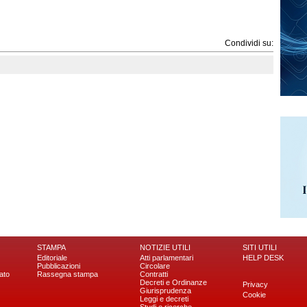
Condividi su:
STAMPA
NOTIZIE UTILI
SITI UTILI
Editoriale
Atti parlamentari
HELP DESK
Pubblicazioni
Circolare
ato
Rassegna stampa
Contratti
Decreti e Ordinanze
Privacy
Giurisprudenza
Cookie
Leggi e decreti