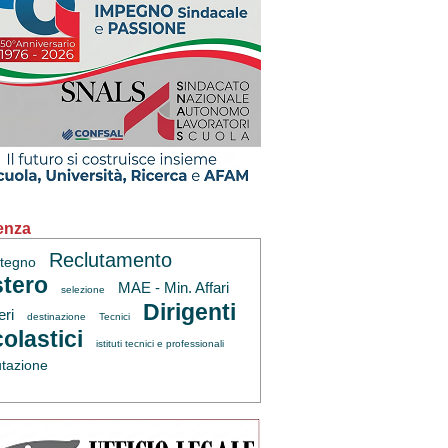
enza
Reclutamento
tegno
tero
MAE - Min. Affari
selezione
Dirigenti
eri
destinazione
Tecnici
olastici
istituti tecnici e professionali
utazione