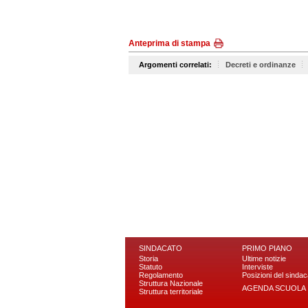
Anteprima di stampa
Argomenti correlati:
Decreti e ordinanze
SINDACATO
PRIMO PIANO
Storia
Ultime notizie
Statuto
Interviste
Regolamento
Posizioni del sindac
Struttura Nazionale
AGENDA SCUOLA
Struttura territoriale