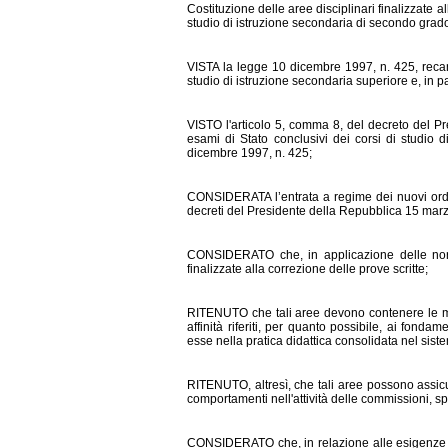
Costituzione delle aree disciplinari finalizzate al
studio di istruzione secondaria di secondo grad
VISTA la legge 10 dicembre 1997, n. 425, recant
studio di istruzione secondaria superiore e, in part
VISTO l'articolo 5, comma 8, del decreto del Pr
esami di Stato conclusivi dei corsi di studio d
dicembre 1997, n. 425;
CONSIDERATA l’entrata a regime dei nuovi ordin
decreti del Presidente della Repubblica 15 marz
CONSIDERATO che, in applicazione delle norme
finalizzate alla correzione delle prove scritte;
RITENUTO che tali aree devono contenere le mate
affinità riferiti, per quanto possibile, ai fonda
esse nella pratica didattica consolidata nel sist
RITENUTO, altresì, che tali aree possono assicu
comportamenti nell'attività delle commissioni, s
CONSIDERATO che, in relazione alle esigenze sop