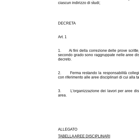
ciascun indirizzo di studi;
DECRETA
Art. 1
1. Ai fini della correzione delle prove scritte,
secondo grado sono raggruppate nelle aree discip
decreto.
2. Ferma restando la responsabilità collegi
con riferimento alle aree disciplinari di cui alla t
3. L'organizzazione dei lavori per aree disci
area.
ALLEGATO
TABELLA AREE DISCIPLINARI