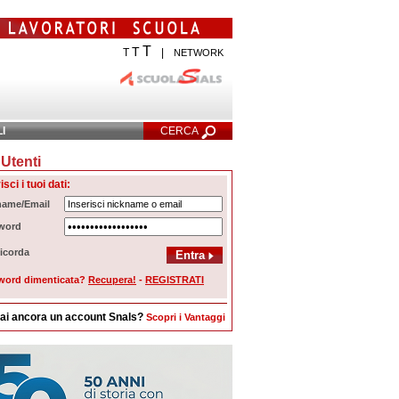
T
T
T
|
NETWORK
LI
CERCA
Utenti
cerca Avanzata
isci i tuoi dati:
name/Email
word
icorda
word dimenticata?
Recupera!
-
REGISTRATI
ai ancora un account Snals?
Scopri i Vantaggi