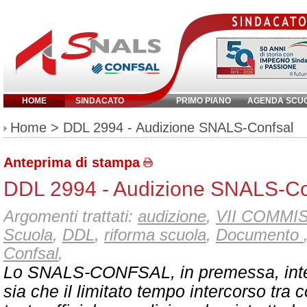
HOME
SINDACATO
PRIMO PIANO
AGENDA SCU
Inserisci parola chiave:
Home
> DDL 2994 - Audizione SNALS-Confsal
Anteprima di stampa
DDL 2994 - Audizione SNALS-Co
Argomenti trattati:
audizione
,
VII COMMI
Scuola
,
DDL
,
riforma scuola
,
Documento
Confsal
,
Lo SNALS-CONFSAL, in premessa, inte
sia che il limitato tempo intercorso tra