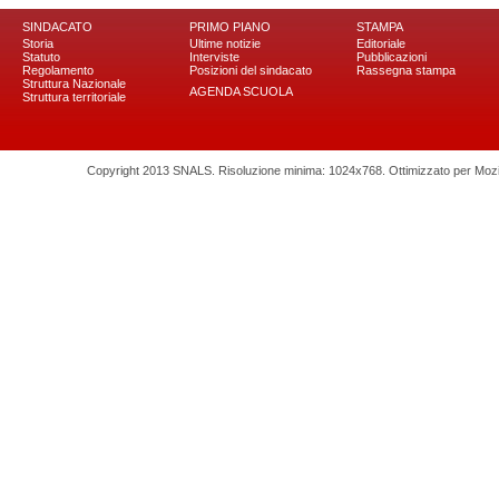
SINDACATO
PRIMO PIANO
STAMPA
Storia
Ultime notizie
Editoriale
Statuto
Interviste
Pubblicazioni
Regolamento
Posizioni del sindacato
Rassegna stampa
Struttura Nazionale
AGENDA SCUOLA
Struttura territoriale
Copyright 2013 SNALS. Risoluzione minima: 1024x768. Ottimizzato per Mozilla