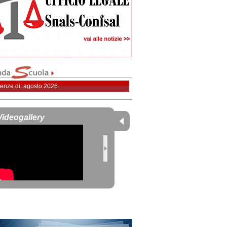
enze di: agosto 2026
Videogallery