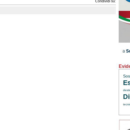
Condividi su:
Evid
Sos
Es
dest
Di
tecni