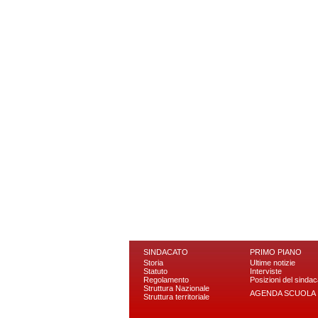
SINDACATO
PRIMO PIANO
Storia
Ultime notizie
Statuto
Interviste
Regolamento
Posizioni del sindac
Struttura Nazionale
AGENDA SCUOLA
Struttura territoriale