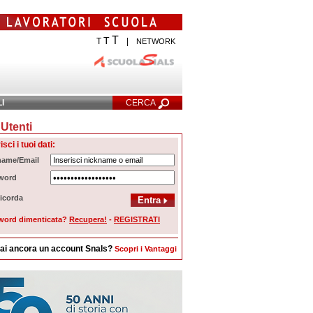
T
T
T
|
NETWORK
LI
CERCA
Utenti
cerca Avanzata
isci i tuoi dati:
name/Email
word
icorda
word dimenticata?
Recupera!
-
REGISTRATI
ai ancora un account Snals?
Scopri i Vantaggi