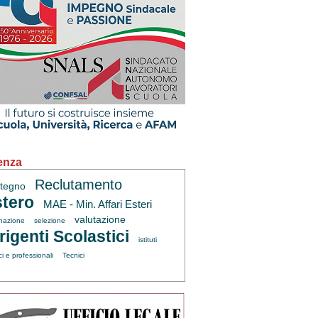
enza
Reclutamento
tegno
tero
MAE - Min. Affari Esteri
valutazione
inazione
selezione
rigenti Scolastici
istituti
ci e professionali
Tecnici