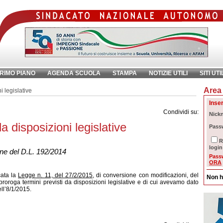
RIMO PIANO
AGENDA SCUOLA
STAMPA
NOTIZIE UTILI
SITI UTI
Area 
chiave:
Ri
i legislative
Inser
Condividi su:
Nick
a disposizioni legislative
Pass
R
,
login
one del D.L. 192/2014
Pass
ORA
cata la
Legge n. 11, del 27/2/2015
, di conversione con modificazioni, del
Non h
roroga termini previsti da disposizioni legislative e di cui avevamo dato
ll’8/1/2015.