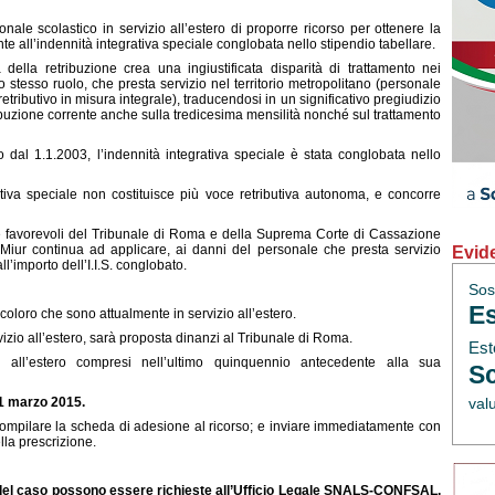
sonale scolastico in servizio all’estero di proporre ricorso per ottenere la
e all’indennità integrativa speciale conglobata nello stipendio tabellare.
ella retribuzione crea una ingiustificata disparità di trattamento nei
 stesso ruolo, che presta servizio nel territorio metropolitano (personale
etributivo in misura integrale), traducendosi in un significativo pregiudizio
ibuzione corrente anche sulla tredicesima mensilità nonché sul trattamento
 dal 1.1.2003, l’indennità integrativa speciale è stata conglobata nello
rativa speciale non costituisce più voce retributiva autonoma, e concorre
favorevoli del Tribunale di Roma e della Suprema Corte di Cassazione
 il Miur continua ad applicare, ai danni del personale che presta servizio
Evid
ll’importo dell’I.I.S. conglobato.
Sos
Es
coloro che sono attualmente in servizio all’estero.
vizio all’estero, sarà proposta dinanzi al Tribunale di Roma.
Est
io all’estero compresi nell’ultimo quinquennio antecedente alla sua
Sc
31 marzo 2015.
val
à compilare la scheda di adesione al ricorso; e inviare immediatamente con
lla prescrizione.
i del caso possono essere richieste all’Ufficio Legale SNALS-CONFSAL,