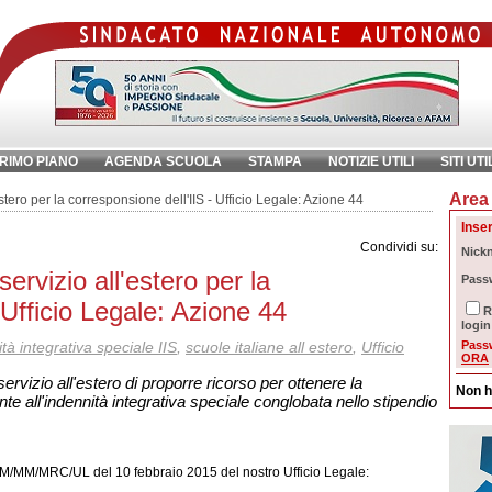
RIMO PIANO
AGENDA SCUOLA
STAMPA
NOTIZIE UTILI
SITI UTI
Area 
chiave:
Ri
stero per la corresponsione dell'IIS - Ufficio Legale: Azione 44
Inser
Condividi su:
Nick
ervizio all'estero per la
Pass
 Ufficio Legale: Azione 44
R
login
tà integrativa speciale IIS
,
scuole italiane all estero
,
Ufficio
Pass
ORA
servizio all'estero di proporre ricorso per ottenere la
Non h
e all'indennità integrativa speciale conglobata nello stipendio
MPM/MM/MRC/UL del 10 febbraio 2015 del nostro Ufficio Legale: