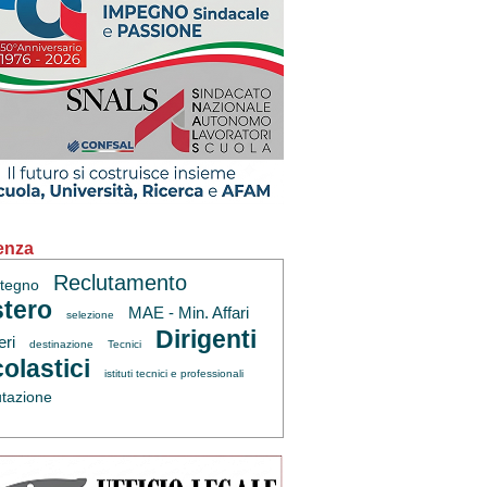
enza
Reclutamento
tegno
tero
MAE - Min. Affari
selezione
Dirigenti
eri
destinazione
Tecnici
olastici
istituti tecnici e professionali
utazione