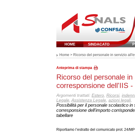
HOME
SINDACATO
P
Inserisci parola 
Home
> Ricorso del personale in servizio all'e
Anteprima di stampa
Ricorso del personale in s
corresponsione dell'IIS -
Argomenti trattati:
Estero
,
Ricorsi
,
indenni
Legale
,
Assistenza Legale
,
azioni legali
,
Possibilità per il personale scolastico in 
corresponsione dell'importo corrispondent
tabellare
Riportiamo l’estratto del comunicato prot. 24/