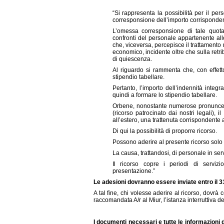
“Si rappresenta la possibilità per il per
corresponsione dell’importo corrispondent
L’omessa corresponsione di tale quota d
confronti del personale appartenente allo
che, viceversa, percepisce il trattamento r
economico, incidente oltre che sulla retr
di quiescenza.
Al riguardo si rammenta che, con effetto
stipendio tabellare.
Pertanto, l’importo dell’indennità integ
quindi a formare lo stipendio tabellare.
Orbene, nonostante numerose pronunce 
(ricorso patrocinato dai nostri legali),
all’estero, una trattenuta corrispondente a
Di qui la possibilità di proporre ricorso.
Possono aderire al presente ricorso solo 
La causa, trattandosi, di personale in ser
Il ricorso copre i periodi di serviz
presentazione.”
Le adesioni dovranno essere inviate entro il 
A tal fine, chi volesse aderire al ricorso, dovr
raccomandata A/r al Miur, l’istanza interruttiva de
I documenti necessari e tutte le informazion