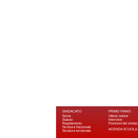
SINDACATO
PRIMO PIANO
Storia
Ultime notizie
Statuto
Interviste
Regolamento
Posizioni del sindac
Struttura Nazionale
AGENDA SCUOLA
Struttura territoriale