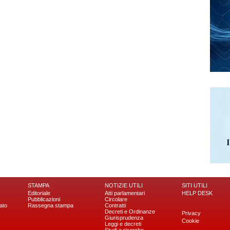
STAMPA
NOTIZIE UTILI
SITI UTILI
Editoriale
Atti parlamentari
HELP DESK
Pubblicazioni
Circolare
ato
Rassegna stampa
Contratti
Decreti e Ordinanze
Privacy
Giurisprudenza
Cookie
Leggi e decreti