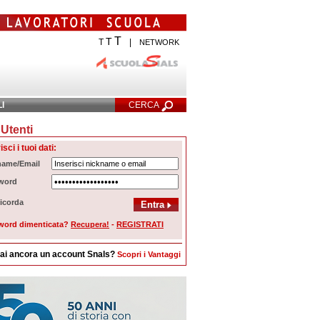
T
T
T
|
NETWORK
LI
CERCA
Utenti
cerca Avanzata
isci i tuoi dati:
name/Email
word
icorda
word dimenticata?
Recupera!
-
REGISTRATI
ai ancora un account Snals?
Scopri i Vantaggi