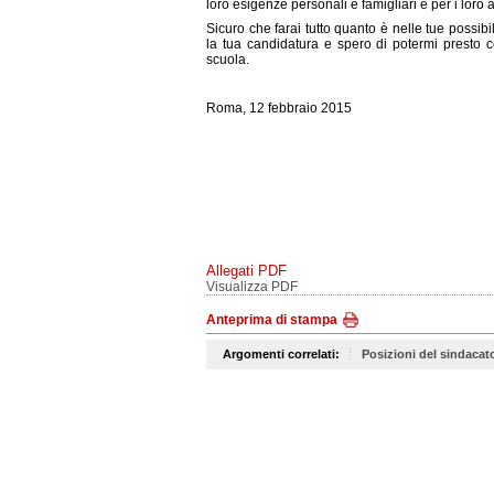
loro esigenze personali e famigliari e per i loro
Sicuro che farai tutto quanto è nelle tue possib
la tua candidatura e spero di potermi presto 
scuola.
Roma, 12 febbraio 2015
Allegati PDF
Visualizza PDF
Anteprima di stampa
Argomenti correlati:
Posizioni del sindacat