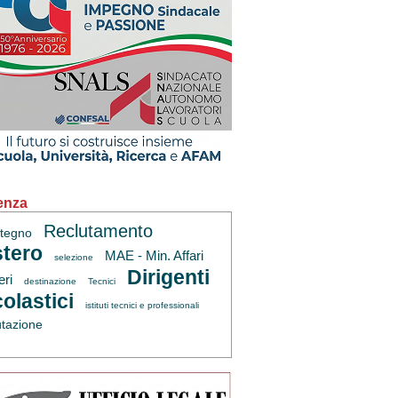
enza
Reclutamento
tegno
tero
MAE - Min. Affari
selezione
Dirigenti
eri
destinazione
Tecnici
olastici
istituti tecnici e professionali
utazione