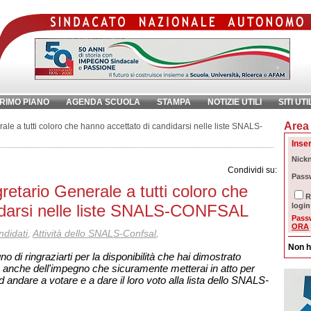
RIMO PIANO
AGENDA SCUOLA
STAMPA
NOTIZIE UTILI
SITI UTI
Area 
chiave:
Ri
ale a tutti coloro che hanno accettato di candidarsi nelle liste SNALS-
Inser
Nick
Condividi su:
Pass
retario Generale a tutti coloro che
R
idarsi nelle liste SNALS-CONFSAL
login
Pass
ORA
ndidati
,
Attività dello SNALS-Confsal
,
Non h
no di ringraziarti per la disponibilità che hai dimostrato
io anche dell'impegno che sicuramente metterai in atto per
ad andare a votare e a dare il loro voto alla lista dello SNALS-