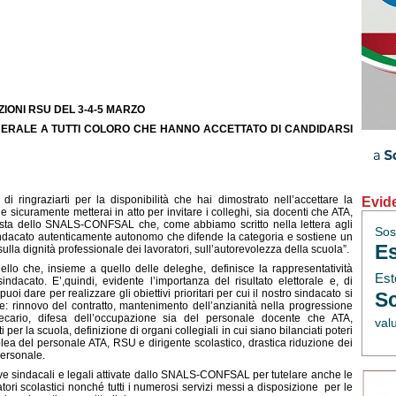
ZIONI RSU DEL 3-4-5 MARZO
NERALE A TUTTI COLORO CHE HANNO ACCETTATO DI CANDIDARSI
i ringraziarti per la disponibilità che hai dimostrato nell’accettare la
Evid
 sicuramente metterai in atto per invitare i colleghi, sia docenti che ATA,
 lista dello SNALS-CONFSAL che, come abbiamo scritto nella lettera agli
Sos
sindacato autenticamente autonomo che difende la categoria e sostiene un
Es
sulla dignità professionale dei lavoratori, sull’autorevolezza della scuola”
.
llo che, insieme a quello delle deleghe, definisce la rappresentatività
Est
ndacato. E’,quindi, evidente l’importanza del risultato elettorale e, di
i dare per realizzare gli obiettivi prioritari per cui il nostro sindacato si
Sc
e: rinnovo del contratto, mantenimento dell’anzianità nella progressione
precario, difesa dell’occupazione sia del personale docente che ATA,
val
per la scuola, definizione di organi collegiali in cui siano bilanciati poteri
ea del personale ATA, RSU e dirigente scolastico, drastica riduzione dei
personale.
ziative sindacali e legali attivate dallo SNALS-CONFSAL per tutelare anche le
atori scolastici nonché tutti i numerosi servizi messi a disposizione per le