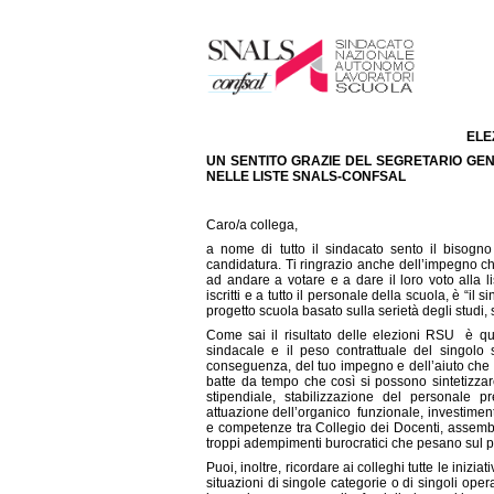
ELE
UN SENTITO GRAZIE DEL SEGRETARIO GE
NELLE LISTE SNALS-CONFSAL
Caro/a collega,
a nome di tutto il sindacato sento il bisogno d
candidatura. Ti ringrazio anche dell’impegno che
ad andare a votare e a dare il loro voto alla
iscritti e a tutto il personale della scuola, è
“il 
progetto scuola basato sulla serietà degli studi, 
Come sai il risultato delle elezioni RSU è que
sindacale e il peso contrattuale del singolo si
conseguenza, del tuo impegno e dell’aiuto che puo
batte da tempo che così si possono sintetizzar
stipendiale, stabilizzazione del personale 
attuazione dell’organico funzionale, investimenti 
e competenze tra Collegio dei Docenti, assembl
troppi adempimenti burocratici che pesano sul 
Puoi, inoltre, ricordare ai colleghi tutte le ini
situazioni di singole categorie o di singoli oper