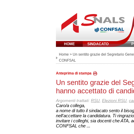
HOME
SINDACATO
P
Inserisci parola 
Home
> Un sentito grazie del Segretario Gener
CONFSAL
Anteprima di stampa
Un sentito grazie del Seg
hanno accettato di cand
Argomenti trattati:
RSU
,
Elezioni RSU
,
ca
Caro/a collega,
a nome di tutto il sindacato sento il bisog
nell'accettare la candidatura. Ti ringraz
invitare i colleghi, sia docenti che ATA, 
CONFSAL che ...