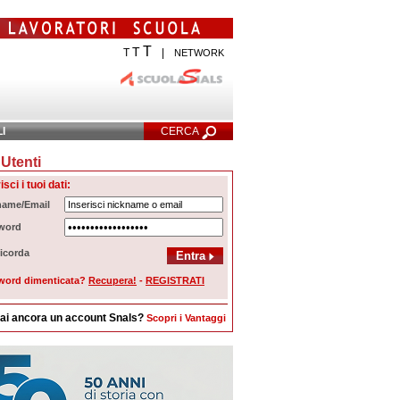
T
T
T
|
NETWORK
LI
CERCA
Utenti
cerca Avanzata
isci i tuoi dati:
name/Email
word
icorda
word dimenticata?
Recupera!
-
REGISTRATI
ai ancora un account Snals?
Scopri i Vantaggi