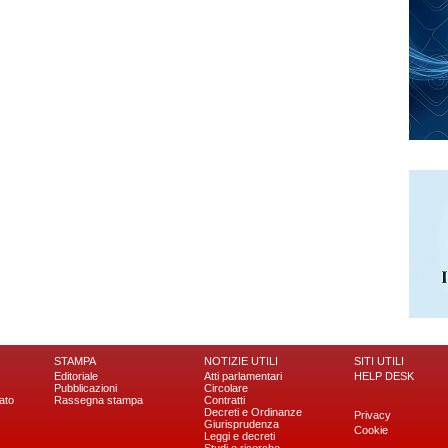
STAMPA
NOTIZIE UTILI
SITI UTILI
Editoriale
Atti parlamentari
HELP DESK
Pubblicazioni
Circolare
ato
Rassegna stampa
Contratti
Decreti e Ordinanze
Privacy
Giurisprudenza
Cookie
Leggi e decreti