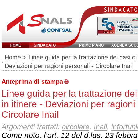
HOME
SINDACATO
PRIMO PIANO
AGENDA SCU
Inserisci parola chiave:
Home
> Linee guida per la trattazione dei casi di i
Deviazioni per ragioni personali - Circolare Inail
Anteprima di stampa
Linee guida per la trattazione dei 
in itinere - Deviazioni per ragioni
Circolare Inail
Argomenti trattati:
circolare
,
Inail
,
infortun
Come noto, l’art. 12 del d.lgs. 23 febbr