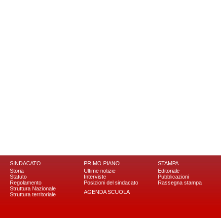
SINDACATO
PRIMO PIANO
STAMPA
Storia
Ultime notizie
Editoriale
Statuto
Interviste
Pubblicazioni
Regolamento
Posizioni del sindacato
Rassegna stampa
Struttura Nazionale
AGENDA SCUOLA
Struttura territoriale