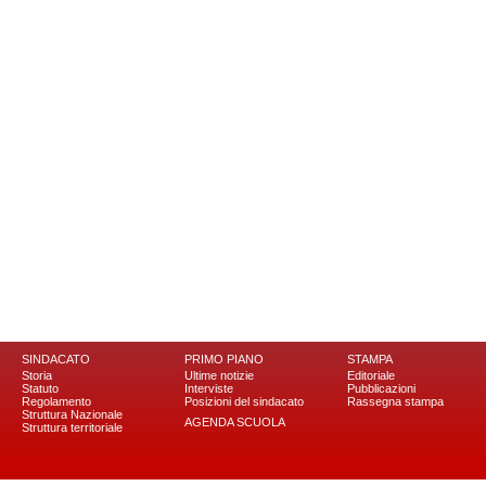
SINDACATO
PRIMO PIANO
STAMPA
Storia
Ultime notizie
Editoriale
Statuto
Interviste
Pubblicazioni
Regolamento
Posizioni del sindacato
Rassegna stampa
Struttura Nazionale
AGENDA SCUOLA
Struttura territoriale