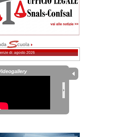
enze di: agosto 2026
Videogallery