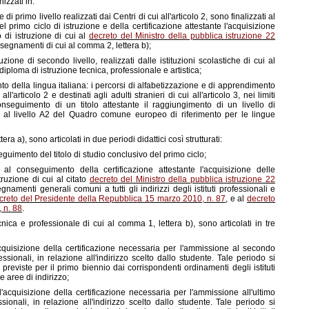
nizzati in:
e di primo livello realizzati dai Centri di cui all'articolo 2, sono finalizzati al
 primo ciclo di istruzione e della certificazione attestante l'acquisizione
di istruzione di cui al
decreto del Ministro della pubblica istruzione 22
i insegnamenti di cui al comma 2, lettera b);
uzione di secondo livello, realizzati dalle istituzioni scolastiche di cui al
ploma di istruzione tecnica, professionale e artistica;
to della lingua italiana: i percorsi di alfabetizzazione e di apprendimento
all'articolo 2 e destinati agli adulti stranieri di cui all'articolo 3, nei limiti
onseguimento di un titolo attestante il raggiungimento di un livello di
e al livello A2 del Quadro comune europeo di riferimento per le lingue
tera a), sono articolati in due periodi didattici così strutturati:
seguimento del titolo di studio conclusivo del primo ciclo;
 al conseguimento della certificazione attestante l'acquisizione delle
uzione di cui al citato
decreto del Ministro della pubblica istruzione 22
segnamenti generali comuni a tutti gli indirizzi degli istituti professionali e
creto del Presidente della Repubblica 15 marzo 2010, n. 87
, e al
decreto
 n. 88
.
cnica e professionale di cui al comma 1, lettera b), sono articolati in tre
'acquisizione della certificazione necessaria per l'ammissione al secondo
fessionali, in relazione all'indirizzo scelto dallo studente. Tale periodo si
previste per il primo biennio dai corrispondenti ordinamenti degli istituti
e aree di indirizzo;
l'acquisizione della certificazione necessaria per l'ammissione all'ultimo
ssionali, in relazione all'indirizzo scelto dallo studente. Tale periodo si