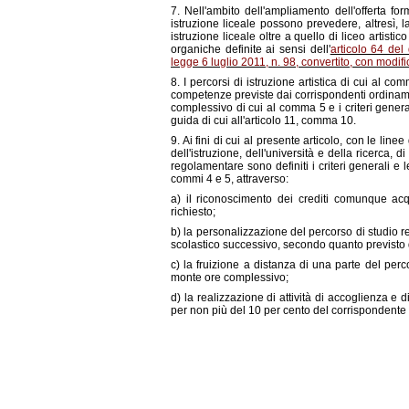
7. Nell'ambito dell'ampliamento dell'offerta for
istruzione liceale possono prevedere, altresì, la
istruzione liceale oltre a quello di liceo artistic
organiche definite ai sensi dell'
articolo 64 del
legge 6 luglio 2011, n. 98, convertito, con modifi
8. I percorsi di istruzione artistica di cui al co
competenze previste dai corrispondenti ordinament
complessivo di cui al comma 5 e i criteri genera
guida di cui all'articolo 11, comma 10.
9. Ai fini di cui al presente articolo, con le lin
dell'istruzione, dell'università e della ricerca,
regolamentare sono definiti i criteri generali e l
commi 4 e 5, attraverso:
a) il riconoscimento dei crediti comunque acqu
richiesto;
b) la personalizzazione del percorso di studio re
scolastico successivo, secondo quanto previsto dal
c) la fruizione a distanza di una parte del per
monte ore complessivo;
d) la realizzazione di attività di accoglienza e d
per non più del 10 per cento del corrispondent