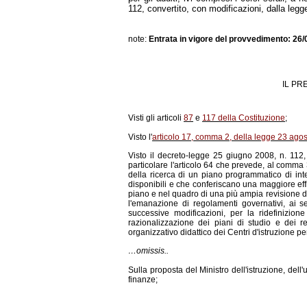
112, convertito, con modificazioni, dalla leg
note:
Entrata in vigore del provvedimento: 26
IL PR
Visti gli articoli
87
e
117 della Costituzione
;
Visto l'
articolo 17, comma 2, della legge 23 agos
Visto il decreto-legge 25 giugno 2008, n. 112,
particolare l'articolo 64 che prevede, al comma 3
della ricerca di un piano programmatico di inte
disponibili e che conferiscano una maggiore effi
piano e nel quadro di una più ampia revisione de
l'emanazione di regolamenti governativi, ai s
successive modificazioni, per la ridefinizione
razionalizzazione dei piani di studio e dei rela
organizzativo didattico dei Centri d'istruzione per
…omissis..
Sulla proposta del Ministro dell'istruzione, dell'
finanze;