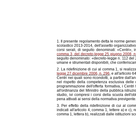
1. Il presente regolamento detta le norme generali
scolastico 2013-2014, dell'assetto organizzativo e
corsi serali, di seguito denominati: «Centri», i
comma 3, del decreto-legge 25 giugno 2008, n. 
seguito denominato: «decreto-legge n. 112 del 20
umane e strumentali disponibili, che conferiscan
2. La ridefinizione di cui al comma 1, si realizz
legge 27 dicembre 2006, n. 296
, e all'articolo 
Centri nei quali sono ricondotti, a partire dal
nel rispetto della competenza esclusiva delle
programmazione dell'offerta formativa, i Centri t
all'ordinanza del Ministro della pubblica istruzio
studio, ivi compresi i corsi della scuola dell'o
pena attivati ai sensi della normativa previgente
3. Per effetto della ridefinizione di cui al com
indicati all'articolo 4, comma 1, lettere a) e c), re
comma 1, lettera b), realizzati dalle istituzioni sc