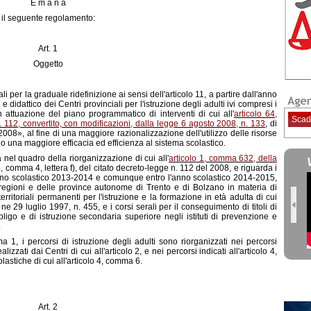
E m a n a
il seguente regolamento:
Art. 1
Oggetto
 per la graduale ridefinizione ai sensi dell'articolo 11, a partire dall'anno
 didattico dei Centri provinciali per l'istruzione degli adulti ivi compresi i
n attuazione del piano programmatico di interventi di cui all'
articolo 64,
Scad
112, convertito, con modificazioni, dalla legge 6 agosto 2008, n. 133
, di
08», al fine di una maggiore razionalizzazione dell'utilizzo delle risorse
o una maggiore efficacia ed efficienza al sistema scolastico.
a nel quadro della riorganizzazione di cui all'
articolo 1, comma 632, della
64, comma 4, lettera f), del citato decreto-legge n. 112 del 2008, e riguarda i
l'anno scolastico 2013-2014 e comunque entro l'anno scolastico 2014-2015,
 regioni e delle province autonome di Trento e di Bolzano in materia di
erritoriali permanenti per l'istruzione e la formazione in età adulta di cui
ne 29 luglio 1997, n. 455, e i corsi serali per il conseguimento di titoli di
bbligo e di istruzione secondaria superiore negli istituti di prevenzione e
.
ma 1, i percorsi di istruzione degli adulti sono riorganizzati nei percorsi
alizzati dai Centri di cui all'articolo 2, e nei percorsi indicati all'articolo 4,
olastiche di cui all'articolo 4, comma 6.
Art. 2