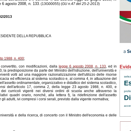
ge 6 agosto 2008, n. 133
. (13G00055) (
GU n.47 del 25-2-2013
)
/02/2013
ESIDENTE DELLA REPUBBLICA
to 1988, n. 400
;
Evid
 convertito, con modificazioni, dalla
legge 6 agosto 2008, n. 133
, ed in
, la predisposizione da parte del Ministro dell'istruzione, dell'università e
rventi volti ad una maggiore razionalizzazione dell'utilizzo delle risorse
sele
cacia ed efficienza al sistema scolastico e, al comma 4, in attuazione del
Es
ll'assetto ordinamentale, organizzativo e didattico del sistema scolastico,
ensi dell'articolo 17, comma 2, della legge 23 agosto 1988, n. 400, e
 dei curricoli vigenti nei diversi ordini di scuola anche attraverso la
profe
tivi quadri orario, nonché, alla lettera f), la ridefinizione dell'assetto
Di
 gli adulti, ivi compresi i corsi serali, previsto dalla vigente normativa;
acce
università e della ricerca, di concerto con il Ministro dell'economia e delle