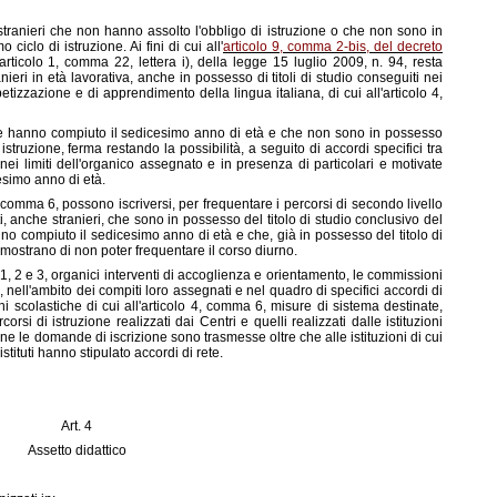
 stranieri che non hanno assolto l'obbligo di istruzione o che non sono in
ciclo di istruzione. Ai fini di cui all'
articolo 9, comma 2-bis, del decreto
l'articolo 1, comma 22, lettera i), della legge 15 luglio 2009, n. 94, resta
nieri in età lavorativa, anche in possesso di titoli di studio conseguiti nei
abetizzazione e di apprendimento della lingua italiana, di cui all'articolo 4,
che hanno compiuto il sedicesimo anno di età e che non sono in possesso
 istruzione, ferma restando la possibilità, a seguito di accordi specifici tra
e, nei limiti dell'organico assegnato e in presenza di particolari e motivate
esimo anno di età.
 4, comma 6, possono iscriversi, per frequentare i percorsi di secondo livello
lti, anche stranieri, che sono in possesso del titolo di studio conclusivo del
no compiuto il sedicesimo anno di età e che, già in possesso del titolo di
dimostrano di non poter frequentare il corso diurno.
mmi 1, 2 e 3, organici interventi di accoglienza e orientamento, le commissioni
, nell'ambito dei compiti loro assegnati e nel quadro di specifici accordi di
zioni scolastiche di cui all'articolo 4, comma 6, misure di sistema destinate,
rcorsi di istruzione realizzati dai Centri e quelli realizzati dalle istituzioni
fine le domande di iscrizione sono trasmesse oltre che alle istituzioni di cui
stituti hanno stipulato accordi di rete.
Art. 4
Assetto didattico