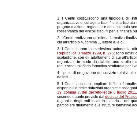
1. I Centri costituiscono una tipologia di ist
organizzativo di cui agli articoli 4 e 5, articolata 
programmazione regionale e dimensionata secondo
l'osservanza dei vincoli stabiliti per la finanza p
2. I Centri realizzano un'offerta formativa finaliz
cui all'articolo 4, comma 1, lettere a) e c).
3. I Centri hanno la medesima autonomia attrib
Repubblica 8 marzo 1999, n. 275
; sono dotati 
scolastiche, con gli adattamenti di cui all'arti
organizzati in modo da stabilire uno stretto ra
realizzano un'offerta formativa strutturata per li
4. I punti di erogazione del servizio relativi alle
definiti.
5. I Centri possono ampliare l'offerta formativ
disponibili e delle dotazioni organiche assegnate
19, comma 7, del decreto-legge 6 luglio 2011, 
secondo quanto previsto dal
decreto del Presid
regioni e degli enti locali in materia e nel quad
particolare riferimento alle strutture formative ac