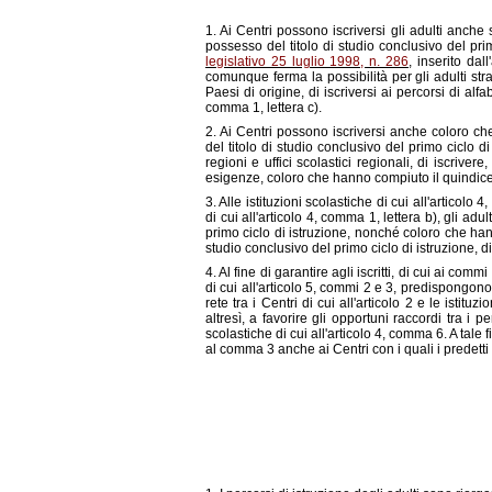
1. Ai Centri possono iscriversi gli adulti anche
possesso del titolo di studio conclusivo del primo 
legislativo 25 luglio 1998, n. 286
, inserito dal
comunque ferma la possibilità per gli adulti stra
Paesi di origine, di iscriversi ai percorsi di alf
comma 1, lettera c).
2. Ai Centri possono iscriversi anche coloro 
del titolo di studio conclusivo del primo ciclo di
regioni e uffici scolastici regionali, di iscriver
esigenze, coloro che hanno compiuto il quindic
3. Alle istituzioni scolastiche di cui all'articolo
di cui all'articolo 4, comma 1, lettera b), gli adu
primo ciclo di istruzione, nonché coloro che han
studio conclusivo del primo ciclo di istruzione, 
4. Al fine di garantire agli iscritti, di cui ai co
di cui all'articolo 5, commi 2 e 3, predispongono
rete tra i Centri di cui all'articolo 2 e le istitu
altresì, a favorire gli opportuni raccordi tra i pe
scolastiche di cui all'articolo 4, comma 6. A tale 
al comma 3 anche ai Centri con i quali i predetti i