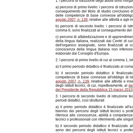
1. I percorsi di istruzione degli adulti sono riorga
a) percorsi di primo livello: i percorsi di istruzion
conseguimento del titolo di studio conclusivo del
delle competenze di base connesse all'obbligo 
agosto 2007, n. 139
, relative alle attività e agl
b) percorsi di secondo livello: i percorsi di istr
comma 6, sono finalizzati al conseguimento del di
c) percorsi di alfabetizzazione e di apprendimen
della lingua italiana, realizzati dai Centri di cui 
dell'organico assegnato, sono finalizzati al c
conoscenza della lingua italiana non inferior
elaborato dal Consiglio d'Europa.
2. I percorsi di primo livello di cui al comma 1, let
a) il primo periodo didattico é finalizzato al con
b) il secondo periodo didattico é finalizzato
competenze di base connesse all'obbligo di istr
agosto 2007, n. 139
, relative alle attività e in
degli istituti tecnici, di cui, rispettivamente, al
de
del Presidente della Repubblica 15 marzo 2010,
3. I percorsi di secondo livello di istruzione te
periodi didattici, così strutturati:
a) il primo periodo didattico é finalizzato all
biennio dei percorsi degli istituti tecnici o pro
riferisce alle conoscenze, abilità e competenze 
tecnici o professionali con riferimento alle singol
b) il secondo periodo didattico é finalizzato al
anno dei percorsi degli istituti tecnici o profe