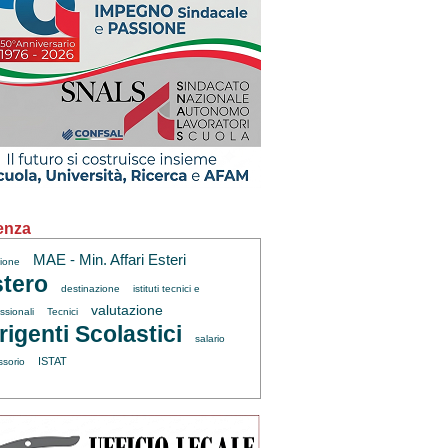
enza
MAE - Min. Affari Esteri
zione
tero
destinazione
istituti tecnici e
valutazione
ssionali
Tecnici
rigenti Scolastici
salario
ISTAT
ssorio