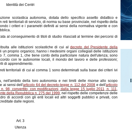
Identità dei Centri
ituzione scolastica autonoma, dotata dello specifico assetto didattico e
in reti territoriali di servizio, di norma su base provinciale, nel rispetto della
 i criteri e i parametri definiti ai sensi della normativa vigente e con
ubblica.
zata al conseguimento di titoli di studio rilasciati al termine dei percorsi di
uita alle istituzioni scolastiche di cui al
decreto del Presidente della
di un proprio organico; hanno i medesimi organi collegiali delle istituzioni
colo 7, comma 1, che tiene conto della particolare natura dell'utenza; sono
ccordo con le autonomie locali, il mondo del lavoro e delle professioni;
velli di apprendimento.
 reti territoriali di cui al comma 1 sono determinati sulla base dei criteri ivi
a, nell'ambito della loro autonomia e nei limiti delle risorse allo scopo
 ai sensi dell'
articolo 64 del decreto-legge n. 112 del 2008
e dell'
articolo
n. 98, convertito, con modificazioni, dalla legge 15 luglio 2011, n. 111
,
ente della Repubblica n. 275 del 1999
, nel rispetto delle competenze delle
ro di accordi con gli enti locali ed altri soggetti pubblici e privati, con
creditate dalle regioni.
Art. 3
Utenza