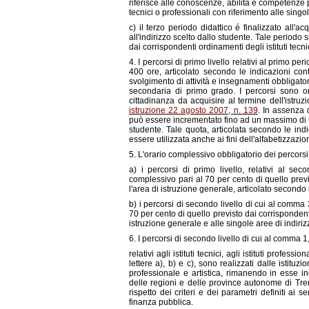
riferisce alle conoscenze, abilità e competenze p
tecnici o professionali con riferimento alle singol
c) il terzo periodo didattico é finalizzato all'a
all'indirizzo scelto dallo studente. Tale periodo 
dai corrispondenti ordinamenti degli istituti tecni
4. I percorsi di primo livello relativi al primo p
400 ore, articolato secondo le indicazioni cont
svolgimento di attività e insegnamenti obbligatori
secondaria di primo grado. I percorsi sono o
cittadinanza da acquisire al termine dell'istruzi
istruzione 22 agosto 2007, n. 139
. In assenza 
può essere incrementato fino ad un massimo di u
studente. Tale quota, articolata secondo le ind
essere utilizzata anche ai fini dell'alfabetizzazion
5. L'orario complessivo obbligatorio dei percorsi 
a) i percorsi di primo livello, relativi al s
complessivo pari al 70 per cento di quello previs
l'area di istruzione generale, articolato secondo 
b) i percorsi di secondo livello di cui al comma 
70 per cento di quello previsto dai corrispondenti 
istruzione generale e alle singole aree di indiriz
6. I percorsi di secondo livello di cui al comma 1, 
relativi agli istituti tecnici, agli istituti professi
lettere a), b) e c), sono realizzati dalle istituz
professionale e artistica, rimanendo in esse in
delle regioni e delle province autonome di Tren
rispetto dei criteri e dei parametri definiti ai 
finanza pubblica.