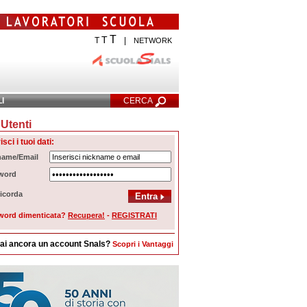
T
T
T
|
NETWORK
LI
CERCA
Utenti
cerca Avanzata
isci i tuoi dati:
name/Email
word
icorda
word dimenticata?
Recupera!
-
REGISTRATI
ai ancora un account Snals?
Scopri i Vantaggi