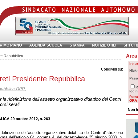
RIMO PIANO
AGENDA SCUOLA
STAMPA
NOTIZIE UTILI
SITI UTI
Area 
chiave:
Ri
nte Repubblica
Inser
Condividi su:
Nick
reti Presidente Repubblica
Pass
R
pubblica DPR
,
login
Pass
 ridefinizione dell'assetto organizzativo didattico dei Centri
ORA
orsi serali
Non h
A 29 ottobre 2012, n. 263
efinizione dell'assetto organizzativo didattico dei Centri d'istruzione
a norma dell'articolo 64, comma 4, del decreto-legge 25 giugno 2008, n.