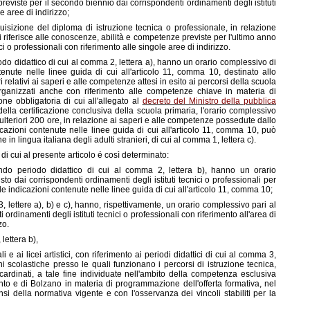
reviste per il secondo biennio dai corrispondenti ordinamenti degli istituti
e aree di indirizzo;
cquisizione del diploma di istruzione tecnica o professionale, in relazione
si riferisce alle conoscenze, abilità e competenze previste per l'ultimo anno
ci o professionali con riferimento alle singole aree di indirizzo.
eriodo didattico di cui al comma 2, lettera a), hanno un orario complessivo di
enute nelle linee guida di cui all'articolo 11, comma 10, destinato allo
 relativi ai saperi e alle competenze attesi in esito ai percorsi della scuola
rganizzati anche con riferimento alle competenze chiave in materia di
one obbligatoria di cui all'allegato al
decreto del Ministro della pubblica
della certificazione conclusiva della scuola primaria, l'orario complessivo
lteriori 200 ore, in relazione ai saperi e alle competenze possedute dallo
icazioni contenute nelle linee guida di cui all'articolo 11, comma 10, può
e in lingua italiana degli adulti stranieri, di cui al comma 1, lettera c).
di cui al presente articolo é così determinato:
econdo periodo didattico di cui al comma 2, lettera b), hanno un orario
to dai corrispondenti ordinamenti degli istituti tecnici o professionali per
le indicazioni contenute nelle linee guida di cui all'articolo 11, comma 10;
3, lettere a), b) e c), hanno, rispettivamente, un orario complessivo pari al
ordinamenti degli istituti tecnici o professionali con riferimento all'area di
zo.
lettera b),
onali e ai licei artistici, con riferimento ai periodi didattici di cui al comma 3,
ioni scolastiche presso le quali funzionano i percorsi di istruzione tecnica,
cardinati, a tale fine individuate nell'ambito della competenza esclusiva
to e di Bolzano in materia di programmazione dell'offerta formativa, nel
sensi della normativa vigente e con l'osservanza dei vincoli stabiliti per la