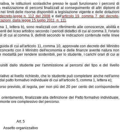
mativa, le istituzioni scolastiche presso le quali funzionano i percorsi di
 realizzazione di percorsi finalizzati al conseguimento di altri diplomi di
o nei limiti delle risorse disponibili a legislazione vigente e delle dotazioni
 decreto-legge n. 112 del 2008
e dall'
articolo 19, comma 7, del decreto-
cazioni, dalla legge 15 luglio 2011, n. 111
.
mma 1, lettera b), sono realizzati con riferimento alle conoscenze, abilità e
i del liceo artistico secondo i periodi didattici di cui al comma 3, l'orario
li di cui al comma 9, definiti secondo le indicazioni contenute nelle linee
ee guida di cui all'articolo 11, comma 10, approvate con decreto del Ministro
 di concerto con il Ministro dell'economia e delle finanze avente natura non
e modalità per rendere sostenibili, per lo studente, i carichi orari di cui ai
isiti dallo studente per l'ammissione ai percorsi del tipo e del livello
lativo al livello richiesto, che lo studente può completare anche nell'anno
 patto formativo individuale di cui all'articolo 5, comma 1, lettera e);
corso previsto, di regola, per non più del 20 per cento del corrispondente
i orientamento, finalizzate alla definizione del Patto formativo individuale,
e monte ore complessivo del percorso.
Art. 5
Assetto organizzativo