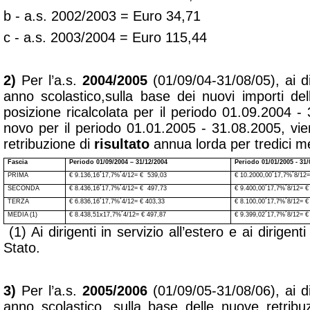
b - a.s. 2002/2003 = Euro 34,71
c - a.s. 2003/2004 = Euro 115,44
2)
Per l’a.s.
2004/2005
(01/09/04-31/08/05), ai dir
anno scolastico,sulla base dei nuovi importi del
posizione ricalcolata per il periodo 01.09.2004 -
novo per il periodo 01.01.2005 - 31.08.2005, vie
retribuzione di
risultato
annua lorda per tredici me
Fascia
Periodo 01/09/2004 – 31/12/2004
Periodo 01/01/2005 - 31/
PRIMA
€ 9.136,16
´
17,7%
´
4/12=
€
539,03
€ 10.2000,00
´
17,7%
´
8/12
SECONDA
€ 8.436,16
´
17,7%
´
4/12=
€
497,73
€ 9.400,00
´
17,7%
´
8/12=
TERZA
€ 6.836,16
´
17,7%
´
4/12=
€
403,33
€ 8.100,00
´
17,7%
´
8/12=
MEDIA (1)
€ 8.438,51x17,7%
´
4/12=
€
497,87
€ 9.399,02
´
17,7%
´
8/12=
(1) Ai dirigenti in servizio all’estero e ai dirigenti
Stato.
3)
Per l’a.s.
2005/2006
(01/09/05-31/08/06), ai dir
anno scolastico, sulla base delle nuove retribuz