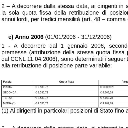
2 – A decorrere dalla stessa data, ai dirigenti in se
la sola quota fissa della retribuzione di posizio
annui lordi, per tredici mensilità
(art. 48 – comma 
e) Anno 2006
(01/01/2006 - 31/12/2006)
1 - A decorrere dal 1 gennaio 2006, secondo i
premesse (attribuzione della stessa quota fissa 
dal CCNL 11.04.2006), sono determinati i seguenti 
alla retribuzione di posizione parte variabile:
Fascia
Quota fissa
Parte
PRIMA
€ 2.530,72
€ 10.069,28
SECONDA
€ 2.530,72
€ 9.269,28
TERZA
€ 2.530,72
€ 7.469,28
MEDIA (1)
€ 2.530,72
€ 9.282,69
(1) Ai dirigenti in particolari posizioni di Stato fino