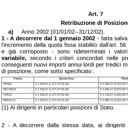
Art. 7
Retribuzione di Posizion
a)
Anno 2002 (01/01/02--31/12/02).
1 - A decorrere dal 1 gennaio 2002
- fatta salv
l’incremento della quota fissa stabilito dall’art. 
e già corrisposto - sono rideterminati i valo
variabile,
secondo i criteri concordati nelle p
conseguenti nuovi importi annui lordi per tredici me
di posizione, come sotto specificato :
Fascia
Quota fissa
Parte
PRIMA
€ 1.529,07 (1.477,07+52,00)
€ 5.596,27 (5.522,93+7
SECONDA
€ 1.529,07 (1.477,07+52,00)
€ 3.946,27 (3.872,93+7
TERZA
€ 1.529,07 (1.477,07+52,00)
€ 2.716,27 (2.642,93+7
MEDIA (1)
€ 1.529,07 (1.477,07+52,00)
€ 3.898,70 (3.825,36+7
(1) Ai dirigenti in particolari posizioni di Stato.
2 - A decorrere dalla stessa data, ai dirigenti i