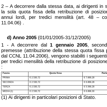
2 – A decorrere dalla stessa data, ai dirigenti in se
la sola quota fissa della retribuzione di posiz
annui lordi, per tredici mensilità
(art. 48 – c
11.04.06) .
d) Anno 2005
(01/01/2005-31/12/2005)
1 - A decorrere dal
1 gennaio 2005
, secondo
premesse (attribuzione della stessa quota fissa 
dal CCNL 11.04.2006), vengono stabiliti i seguenti 
per tredici mensilità della retribuzione di posizio
:
Fascia
Quota fissa
Parte
PRIMA
€ 2.530,72
€ 7.669,28
SECONDA
€ 2.530,72
€ 6.869,28
TERZA
€ 2.530,72
€ 5.569,28
MEDIA (1)
€ 2.530,72
€ 6.868,30
(1) Ai dirigenti in particolari posizioni di Stato.