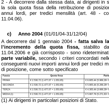
2 - A decorrere dalla stessa data, ai dirigenti in se
la sola quota fissa della retribuzione di posiz
annui lordi, per tredici mensilità
(art. 48 - c
11.04.06).
c)
Anno 2004
(01/01/04-31/12/04)
A decorrere dal 1 gennaio 2004
- fatta salva l
l’incremento della quota fissa,
stabilito d
11.04.2006 e già corrisposto - sono rideterminati
parte variabile,
secondo i
criteri concordati nel
conseguenti nuovi importi annui lordi per tredici me
di posizione, come sotto specificato
Fascia
Quota fissa
Parte
PRIMA
€ 2.530,72
(1.477,07 + 1.053,65)
€ 6.605,44 (5.969,28
+ 
SECONDA
€ 2.530,72
(1.477,07 + 1.053,65)
€ 5.905,44 (5.269,28
+ 
TERZA
€ 2.530,72
(1.477,07 + 1.053,65)
€ 4.305,44 (3.669,28
+ 
MEDIA (1)
€ 2.530,72
(1.477,07 + 1.053,65)
€ 5.907,79 (5.271,63
+ 
(1) Ai dirigenti in particolari posizioni di Stato.