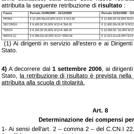
attribuita la seguente retribuzione di
risultato
:
Fascia
Periodo 01/09/2005 - 31/12/2005
Periodo 01/01/2006 - 31/
PRIMA
€ 10.200,00x18,00%
´
4/12=
€
612,00
€ 12.600,00
´
18,00%
´
8/12
SECONDA
€ 9.400,00
´
18,00%
´
4/12=
€
564,00
€ 11.800,00x18,00 %
´
8/1
TERZA
€ 8.100,00
´
18,00%
´
4/12=
€
486,00
€
10.000,00.
´
18,00%
´
8/1
MEDIA (1)
€ 9.399,02x18,00%
´
4/12=
€5
63,94
€ 11.813,41x18,00%
´
8/12
(1) Ai dirigenti in servizio all’estero e ai Dirigenti
Stato.
4)
A decorrere dal
1 settembre 2006
, ai dirigent
Stato,
la retribuzione di risultato è prevista nella
attribuita alla scuola di titolarità.
Art. 8
Determinazione dei compensi pe
1- Ai sensi dell’art. 2 – comma 2 – del C.CN.I 22.