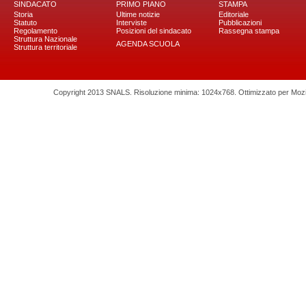
SINDACATO
PRIMO PIANO
STAMPA
Storia
Ultime notizie
Editoriale
Statuto
Interviste
Pubblicazioni
Regolamento
Posizioni del sindacato
Rassegna stampa
Struttura Nazionale
AGENDA SCUOLA
Struttura territoriale
Copyright 2013 SNALS. Risoluzione minima: 1024x768. Ottimizzato per Mozilla