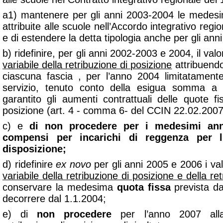
a1) mantenere per gli anni 2003-2004 le medesim
attribuite alle scuole nell’Accordo integrativo reg
e di estendere la detta tipologia anche per gli an
b) ridefinire, per gli anni 2002-2003 e 2004, il va
variabile della retribuzione di posizione
attribuend
ciascuna fascia , per l’anno 2004 limitatamente
servizio, tenuto conto della esigua somma a 
garantito gli aumenti contrattuali delle quote fi
posizione (art. 4 - comma 6- del CCIN 22.02.2007
c) e
di non procedere per i medesimi anni
compensi per incarichi di reggenza per l
disposizione;
d) ridefinire
ex novo
per gli anni 2005 e 2006 i va
variabile della retribuzione di posizione e della ret
conservare la medesima
quota fissa
prevista da
decorrere dal 1.1.2004;
e) di
non procedere
per l’anno 2007 alla