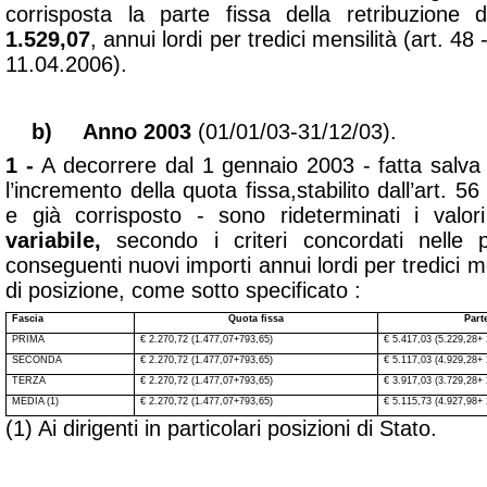
corrisposta la parte fissa della retribuzione
1.529,07
, annui lordi per tredici mensilità
(art. 48
11.04.2006).
b)
Anno 2003
(01/01/03-31/12/03).
1 -
A decorrere dal 1 gennaio 2003 - fatta salva
l’incremento della quota fissa,stabilito dall’art. 
e già corrisposto - sono rideterminati i valo
variabile,
secondo i
criteri concordati nelle
conseguenti nuovi importi annui lordi per tredici me
di posizione, come sotto specificato :
Fascia
Quota fissa
Part
PRIMA
€ 2.270,72 (1.477,07+793,65)
€ 5.417,03 (5.229,28+
SECONDA
€ 2.270,72 (1.477,07+793,65)
€ 5.117,03 (4.929,28+
TERZA
€ 2.270,72 (1.477,07+793,65)
€ 3.917,03 (3.729,28+
MEDIA (1)
€ 2.270,72 (1.477,07+793,65)
€ 5.115,73 (4.927,98+
(1) Ai dirigenti in particolari posizioni di Stato.