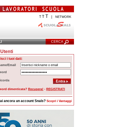
T
T
T
|
NETWORK
LI
CERCA
Utenti
cerca Avanzata
isci i tuoi dati:
name/Email
word
icorda
word dimenticata?
Recupera!
-
REGISTRATI
ai ancora un account Snals?
Scopri i Vantaggi