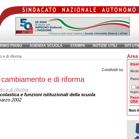
RIMO PIANO
AGENDA SCUOLA
STAMPA
NOTIZIE UTILI
SITI UTI
Area 
chiave:
Ri
 e di riforma
Inser
Condividi su:
Nick
i cambiamento e di riforma
Pass
R
o e di riforma
,
login
olastica e funzioni istituzionali della scuola
Pass
 marzo 2002
ORA
Non h