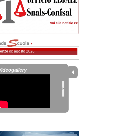
enze di: agosto 2026
Videogallery