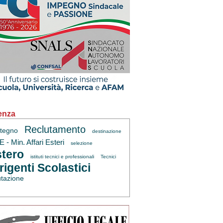
enza
Reclutamento
tegno
destinazione
 - Min. Affari Esteri
selezione
tero
istituti tecnici e professionali
Tecnici
rigenti Scolastici
utazione