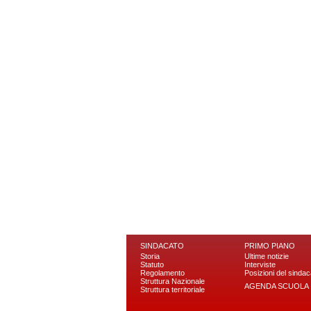
SINDACATO
PRIMO PIANO
Storia
Ultime notizie
Statuto
Interviste
Regolamento
Posizioni del sindac
Struttura Nazionale
AGENDA SCUOLA
Struttura territoriale