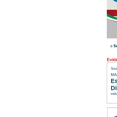
Evid
Sos
MAE
Es
Di
val